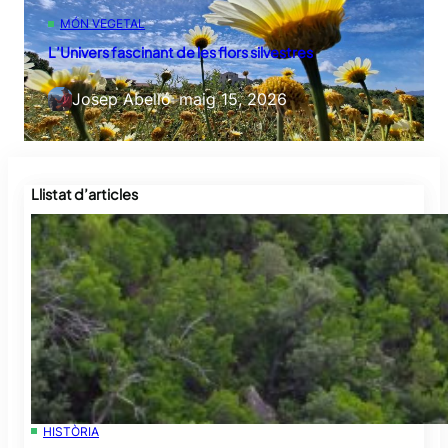
MÓN VEGETAL
L’Univers fascinant de les flors silvestres
Josep Abelló
–
maig 15, 2026
Llistat d’articles
HISTÒRIA