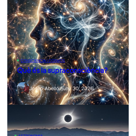
CONSCIÈNCIA I COSMOS
Què és la supraconsciència?
Josep Abelló
–
juny 30, 2026
ASTRONOMIA