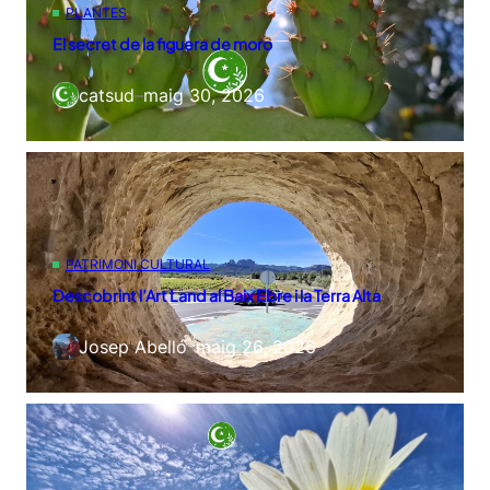
PLANTES
El secret de la figuera de moro
catsud
–
maig 30, 2026
PATRIMONI CULTURAL
Descobrint l’Art Land al Baix Ebre i la Terra Alta
Josep Abelló
–
maig 26, 2026