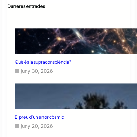
Darreres entrades
Què és la supraconsciència?
juny 30, 2026
El preu d’un error còsmic
juny 20, 2026