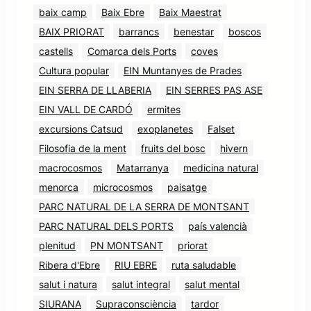
baix camp
Baix Ebre
Baix Maestrat
BAIX PRIORAT
barrancs
benestar
boscos
castells
Comarca dels Ports
coves
Cultura popular
EIN Muntanyes de Prades
EIN SERRA DE LLABERIA
EIN SERRES PAS ASE
EIN VALL DE CARDÓ
ermites
excursions Catsud
exoplanetes
Falset
Filosofia de la ment
fruits del bosc
hivern
macrocosmos
Matarranya
medicina natural
menorca
microcosmos
paisatge
PARC NATURAL DE LA SERRA DE MONTSANT
PARC NATURAL DELS PORTS
país valencià
plenitud
PN MONTSANT
priorat
Ribera d'Ebre
RIU EBRE
ruta saludable
salut i natura
salut integral
salut mental
SIURANA
Supraconsciència
tardor