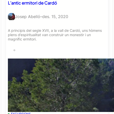
L’antic ermitori de Cardó
Josep Abelló
–
des. 15, 2020
A principis del segle XVII, a la vall de Cardó, uns hòmens
plens d’espiritualitat van construir un monestir i un
magnífic ermitori.
EXCURSIONS