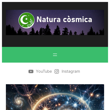
Vés
al
contingut
YouTube
Instagram