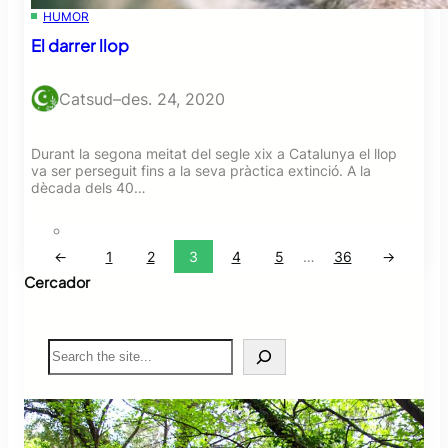
HUMOR
El darrer llop
Catsud
–
des. 24, 2020
Durant la segona meitat del segle xix a Catalunya el llop
va ser perseguit fins a la seva pràctica extinció. A la
dècada dels 40…
←
1
2
3
4
5
…
36
→
Cercador
S
e
a
r
c
h