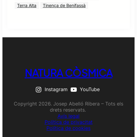
Terra Alta
Tinença de Benifassà
NATURA CÒSMICA
Instagram
YouTube
Copyright 2026. Josep Abelló Ribera – Tots els
drets reservats.
Avís legal
Política de privacitat
Política de cookies