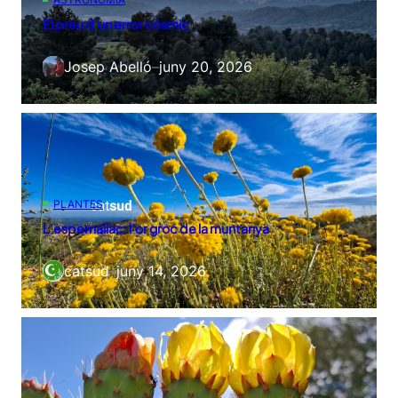
El preu d’un error còsmic
Josep Abelló
–
juny 20, 2026
PLANTES
L’espernallac: l’or groc de la muntanya
catsud
–
juny 14, 2026