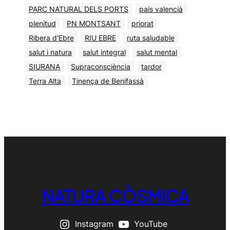
PARC NATURAL DELS PORTS
país valencià
plenitud
PN MONTSANT
priorat
Ribera d'Ebre
RIU EBRE
ruta saludable
salut i natura
salut integral
salut mental
SIURANA
Supraconsciència
tardor
Terra Alta
Tinença de Benifassà
NATURA CÒSMICA
Instagram
YouTube