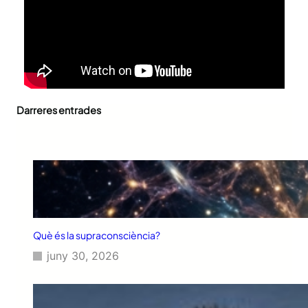
Darreres entrades
Què és la supraconsciència?
juny 30, 2026