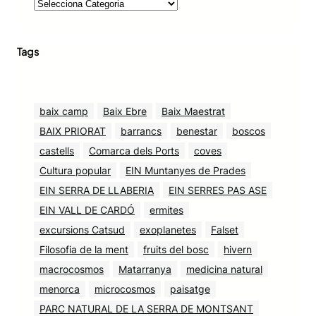
Tags
baix camp
Baix Ebre
Baix Maestrat
BAIX PRIORAT
barrancs
benestar
boscos
castells
Comarca dels Ports
coves
Cultura popular
EIN Muntanyes de Prades
EIN SERRA DE LLABERIA
EIN SERRES PAS ASE
EIN VALL DE CARDÓ
ermites
excursions Catsud
exoplanetes
Falset
Filosofia de la ment
fruits del bosc
hivern
macrocosmos
Matarranya
medicina natural
menorca
microcosmos
paisatge
PARC NATURAL DE LA SERRA DE MONTSANT