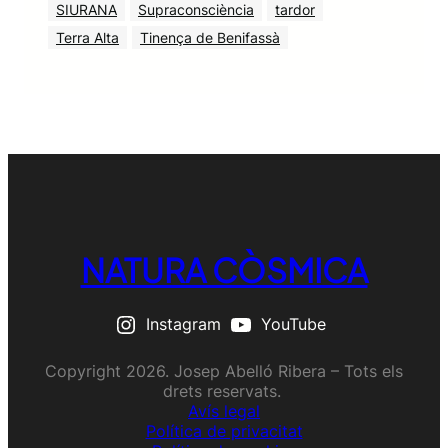
SIURANA
Supraconsciència
tardor
Terra Alta
Tinença de Benifassà
NATURA CÒSMICA
Instagram
YouTube
Copyright 2026. Josep Abelló Ribera – Tots els
drets reservats.
Avís legal
Política de privacitat