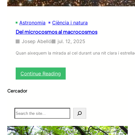
t
d
e
Astronomia
Ciència i natura
l
e
Del microcosmos al macrocosmos
s
f
Josep Abelló
jul. 12, 2025
l
o
Quan aixequem la mirada al cel durant una nit clara i estrel
r
s
s
:
Continue Reading
i
D
l
e
v
Cercador
l
e
m
s
i
t
c
S
r
r
e
e
o
a
s
c
r
o
c