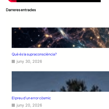
Darreres entrades
Què és la supraconsciència?
juny 30, 2026
El preu d’un error còsmic
juny 20, 2026