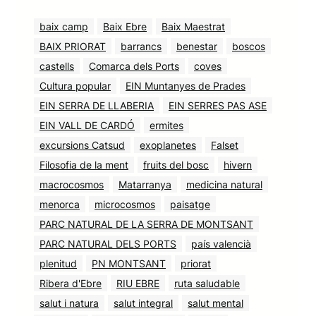
baix camp
Baix Ebre
Baix Maestrat
BAIX PRIORAT
barrancs
benestar
boscos
castells
Comarca dels Ports
coves
Cultura popular
EIN Muntanyes de Prades
EIN SERRA DE LLABERIA
EIN SERRES PAS ASE
EIN VALL DE CARDÓ
ermites
excursions Catsud
exoplanetes
Falset
Filosofia de la ment
fruits del bosc
hivern
macrocosmos
Matarranya
medicina natural
menorca
microcosmos
paisatge
PARC NATURAL DE LA SERRA DE MONTSANT
PARC NATURAL DELS PORTS
país valencià
plenitud
PN MONTSANT
priorat
Ribera d'Ebre
RIU EBRE
ruta saludable
salut i natura
salut integral
salut mental