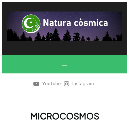
Vés
al
contingut
YouTube
Instagram
MICROCOSMOS