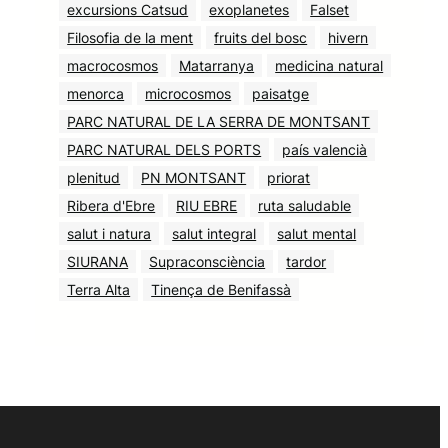
excursions Catsud
exoplanetes
Falset
Filosofia de la ment
fruits del bosc
hivern
macrocosmos
Matarranya
medicina natural
menorca
microcosmos
paisatge
PARC NATURAL DE LA SERRA DE MONTSANT
PARC NATURAL DELS PORTS
país valencià
plenitud
PN MONTSANT
priorat
Ribera d'Ebre
RIU EBRE
ruta saludable
salut i natura
salut integral
salut mental
SIURANA
Supraconsciència
tardor
Terra Alta
Tinença de Benifassà