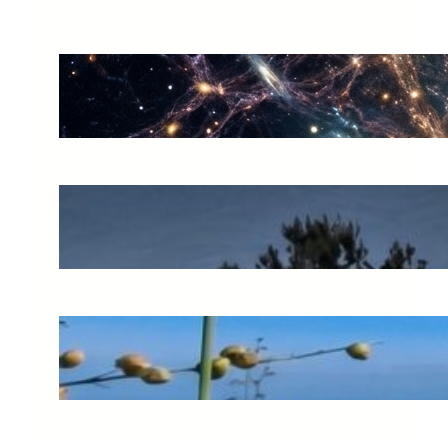
Què és la supraconsciència?
juny 30, 2026
El preu d’un error còsmic
juny 20, 2026
L’espernallac: l’or groc de la
muntanya
juny 14, 2026