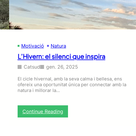
Motivació
Natura
L’Hivern: el silenci que inspira
Catsud
gen. 26, 2025
El cicle hivernal, amb la seva calma i bellesa, ens
ofereix una oportunitat única per connectar amb la
natura i millorar la…
:
Continue Reading
L
’
H
i