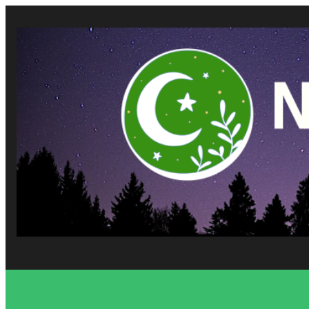
Vés
al
contingut