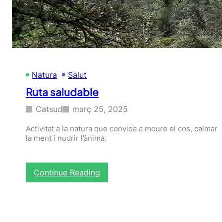
Natura
Salut
Ruta saludable
Catsud
març 25, 2025
Activitat a la natura que convida a moure el cos, calmar
la ment i nodrir l’ànima.
:
Continue Reading
R
u
t
a
s