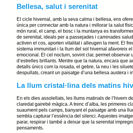
Bellesa, salut i serenitat
El cicle hivernal, amb la seva calma i bellesa, ens ofere
única per connectar amb la natura i millorar la salut físi
món rural, el camp, el bosc i la muntanya es transform
de serenitat, ideal
s
per a passejades
i caminades salud
activen el cos, aporten vitalitat i alleugen la ment. El fr
sistema immunitari i la llum del sol hivernal afavoreix e
emocional.
El cel nocturn
, sovint clar, permet observar
d’
estrelles brillants.
M
entre que la natura, encara que 
detalls únics com
la rosada,
el
gebre,
la
neu i
les
siluet
despullats, creant un paisatge d’una bellesa austera i i
La llum cristal·lina dels matins hi
En els dies assolellats, les llums matinals de l’hivern 
claredat gairebé màgica. A trenc d’alba, les primeres c
suaument pels camps, banyant el paisatge amb una ll
sembla capturar l’essència del silenci. Aquestes imatg
parar, respirar i també a deixar que la serenitat impregn
pensaments.