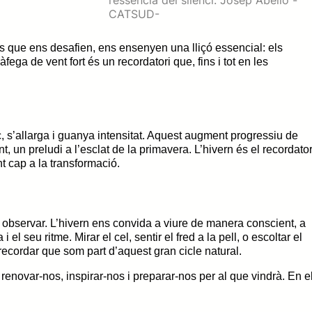
l’essència del silenci: Josep Abelló -
CATSUD-
s que ens desafien, ens ensenyen una lliçó essencial: els
ga de vent fort és un recordatori que, fins i tot en les
c, s’allarga i guanya intensitat. Aquest augment progressiu de
un preludi a l’esclat de la primavera. L’hivern és el recordator
t cap a la transformació.
 i observar. L’hivern ens convida a viure de manera conscient, a
el seu ritme. Mirar el cel, sentir el fred a la pell, o escoltar el
ecordar que som part d’aquest gran cicle natural.
renovar-nos, inspirar-nos i preparar-nos per al que vindrà. En e