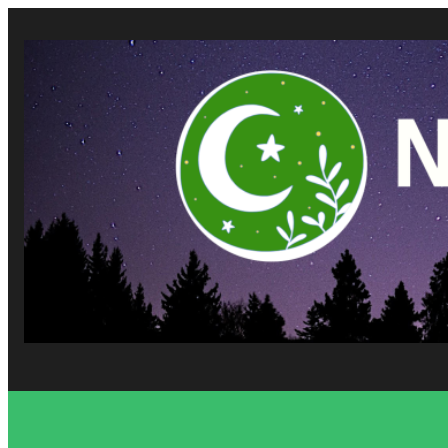
Vés
al
contingut