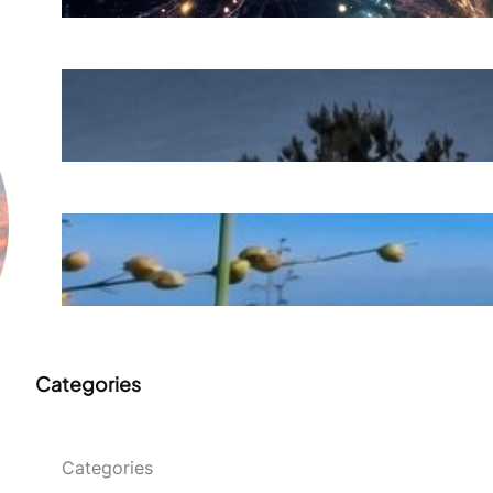
El preu d’un error còsmic
juny 20, 2026
L’espernallac: l’or groc de la
muntanya
juny 14, 2026
Categories
Categories