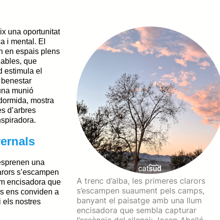
ix una oportunitat
ca i mental.
El
en en espais plens
ables,
que
ed estimula el
l benestar
una munió
adormida, mostra
es d’arbres
nspiradora.
vernals
desprenen una
larors s’escampen
A trenc d’alba, les primeres clarors
um encisadora que
s’escampen suaument pels camps,
es ens conviden a
banyant el paisatge amb una llum
i els nostres
encisadora que sembla capturar