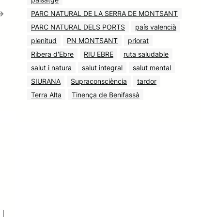
→
PARC NATURAL DE LA SERRA DE MONTSANT
PARC NATURAL DELS PORTS
país valencià
plenitud
PN MONTSANT
priorat
Ribera d'Ebre
RIU EBRE
ruta saludable
salut i natura
salut integral
salut mental
SIURANA
Supraconsciència
tardor
Terra Alta
Tinença de Benifassà