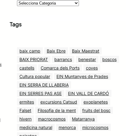
Tags
baix camp
Baix Ebre
Baix Maestrat
BAIX PRIORAT
barrancs
benestar
boscos
i
castells
Comarca dels Ports
coves
Cultura popular
EIN Muntanyes de Prades
EIN SERRA DE LLABERIA
EIN SERRES PAS ASE
EIN VALL DE CARDÓ
ermites
excursions Catsud
exoplanetes
Falset
Filosofia de la ment
fruits del bosc
hivern
macrocosmos
Matarranya
l
medicina natural
menorca
microcosmos
paisatge