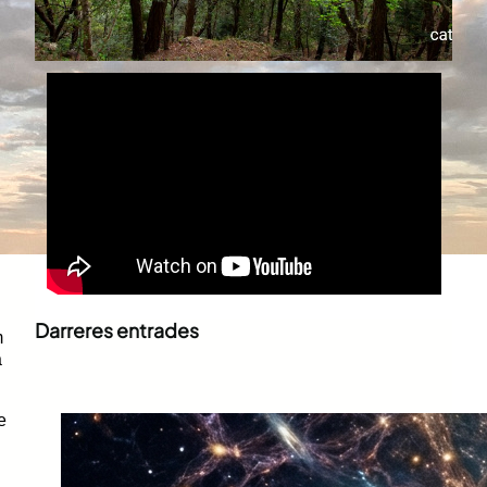
Darreres entrades
m
a
e
Què és la supraconsciència?
juny 30, 2026