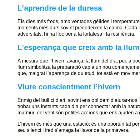
L’aprendre de la duresa
Els dies més freds, amb ventades gèlides i temperature
moments més durs sovint precedeixen la calma. Cada ràfe
adversitats, hi ha lloc per a la fortalesa i la resiliència.
L’esperança que creix amb la llum
A mesura que l’hivern avança, la llum del dia, poc a po
llum simbolitza la preparació cap a un nou començament, 
que, malgrat l’aparença de quietud, tot està en movimen
Viure conscientment l’hivern
Enmig del bullici diari, sovint ens oblidem d’aturar-nos
trobar uns instants cada dia per connectar amb la natura i 
murmuri del vent són petites accions que ens ajuden a r
L’hivern és més que una estació; és una oportunitat per 
seu silenci i fred s’amaga la llavor de la primavera.