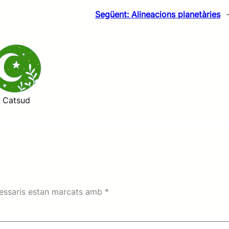
Següent:
Alineacions planetàries
Catsud
essaris estan marcats amb
*