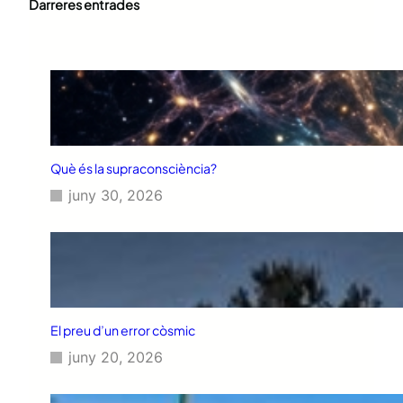
Darreres entrades
Què és la supraconsciència?
juny 30, 2026
El preu d’un error còsmic
juny 20, 2026