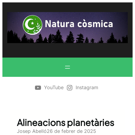
Vés
al
contingut
YouTube
Instagram
Alineacions planetàries
Josep Abelló
26 de febrer de 2025