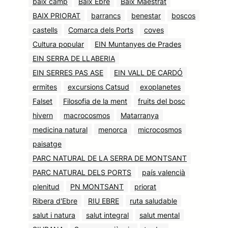
baix camp
Baix Ebre
Baix Maestrat
BAIX PRIORAT
barrancs
benestar
boscos
castells
Comarca dels Ports
coves
Cultura popular
EIN Muntanyes de Prades
EIN SERRA DE LLABERIA
EIN SERRES PAS ASE
EIN VALL DE CARDÓ
ermites
excursions Catsud
exoplanetes
Falset
Filosofia de la ment
fruits del bosc
hivern
macrocosmos
Matarranya
medicina natural
menorca
microcosmos
paisatge
PARC NATURAL DE LA SERRA DE MONTSANT
PARC NATURAL DELS PORTS
país valencià
plenitud
PN MONTSANT
priorat
Ribera d'Ebre
RIU EBRE
ruta saludable
salut i natura
salut integral
salut mental