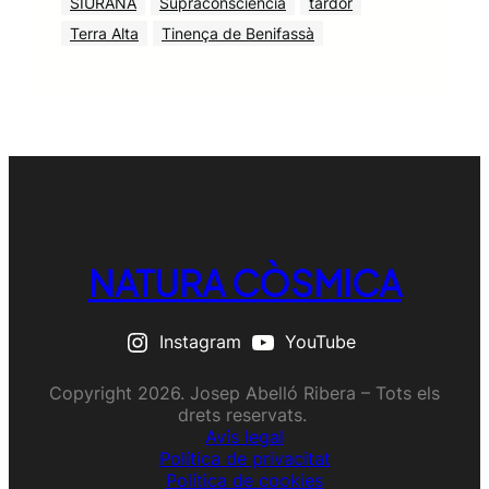
SIURANA
Supraconsciència
tardor
Terra Alta
Tinença de Benifassà
NATURA CÒSMICA
Instagram
YouTube
Copyright 2026. Josep Abelló Ribera – Tots els
drets reservats.
Avís legal
Política de privacitat
Política de cookies