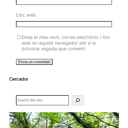
Lloc web
Desa el meu nom, correu electrònic i lloc
web en aquest navegador per a la
pròxima vegada que comenti.
Cercador
S
e
a
r
c
h