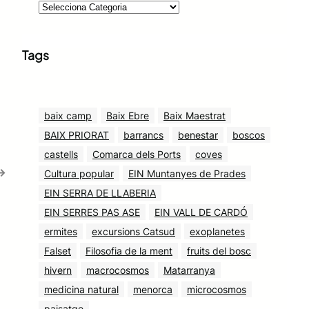
Tags
baix camp
Baix Ebre
Baix Maestrat
BAIX PRIORAT
barrancs
benestar
boscos
castells
Comarca dels Ports
coves
→
Cultura popular
EIN Muntanyes de Prades
EIN SERRA DE LLABERIA
EIN SERRES PAS ASE
EIN VALL DE CARDÓ
ermites
excursions Catsud
exoplanetes
Falset
Filosofia de la ment
fruits del bosc
hivern
macrocosmos
Matarranya
medicina natural
menorca
microcosmos
paisatge