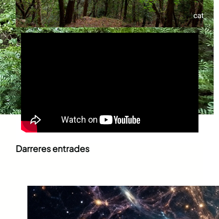
Darreres entrades
Què és la supraconsciència?
juny 30, 2026