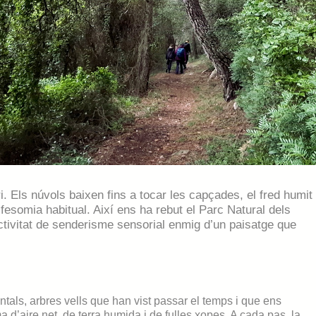
i. Els núvols baixen fins a tocar les capçades, el fred humit
fesomia habitual. Així ens ha rebut el Parc Natural dels
activitat de senderisme sensorial enmig d’un paisatge que
als, arbres vells que han vist passar el temps i que ens
a d’aire net, de terra humida i de fulles xopes. A cada pas, la