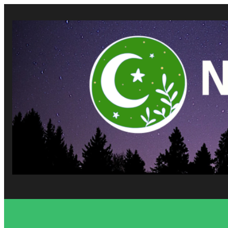
Vés
al
contingut