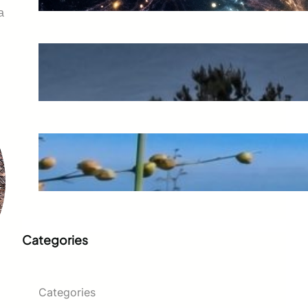
a
El preu d’un error còsmic
juny 20, 2026
L’espernallac: l’or groc de la
muntanya
juny 14, 2026
Categories
Categories