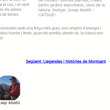
de molses i petites plantes, creant
 el cos, i el verd
petits jardins espontanis, obra de la
tre els arbres
natura. Imatge: Josep Abelló -
la de bones
CATSUD-
onnectem amb una força més gran, ens omplim d’energia i
es humits i freds, quan tot sembla alentir-se, la natura ens
er.
Següent:
Llegendes i històries de Montsant
sep Abelló