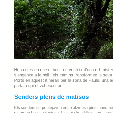
Hi ha dies en què el bosc es vesteix d’un cert mister
s’enganxa a la pell i els camins transformen la seva 
Ports en aquest itinerari per la zona de Paüls, una 
parla a qui el vol escoltar.
Senders plens de matisos
Els senders serpentejaven entre alzines i pins monument
recorden la seva saviesa. La pluja fina filtrava una arom