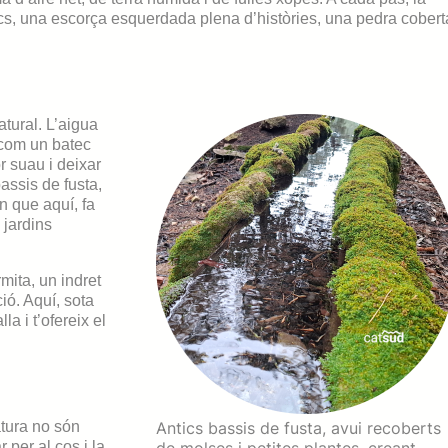
oncs, una escorça esquerdada plena d’històries, una pedra cobert
atural. L’aigua
a com un batec
r suau i deixar
assis de fusta,
n que aquí, fa
 jardins
mita, un indret
ió. Aquí, sota
a i t’ofereix el
tura no són
Antics bassis de fusta, avui recoberts
 per al cos i la