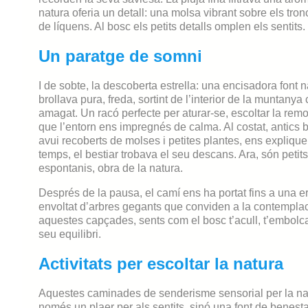
natura oferia un detall: una molsa vibrant sobre els tr
de líquens. Al bosc els petits detalls omplen els sentits.
Un paratge de somni
I de sobte, la descoberta estrella: una encisadora font n
brollava pura, freda, sortint de l’interior de la muntany
amagat. Un racó perfecte per aturar-se, escoltar la remo
que l’entorn ens impregnés de calma. Al costat, antics b
avui recoberts de molses i petites plantes, ens explique
temps, el bestiar trobava el seu descans. Ara, són petits
espontanis, obra de la natura.
Després de la pausa, el camí ens ha portat fins a una er
envoltat d’arbres gegants que conviden a la contemplac
aquestes capçades, sents com el bosc t’acull, t’embolcall
seu equilibri.
Activitats per escoltar la natura
Aquestes caminades de senderisme sensorial per la na
només un plaer per als sentits, sinó una font de benestar