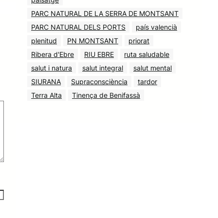
PARC NATURAL DE LA SERRA DE MONTSANT
PARC NATURAL DELS PORTS
país valencià
plenitud
PN MONTSANT
priorat
Ribera d'Ebre
RIU EBRE
ruta saludable
salut i natura
salut integral
salut mental
SIURANA
Supraconsciència
tardor
Terra Alta
Tinença de Benifassà