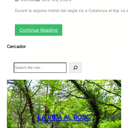
Durant la segona meitat del segle xix a Catalunya el llop va s
:
Continue Reading
E
l
Cercador
d
a
r
r
S
e
e
r
a
l
r
l
c
o
h
p
LA VIDA AL BOSC