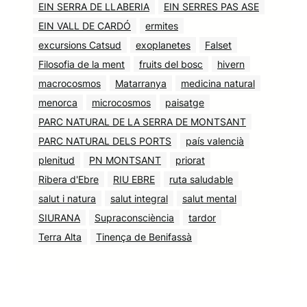
EIN SERRA DE LLABERIA
EIN SERRES PAS ASE
EIN VALL DE CARDÓ
ermites
excursions Catsud
exoplanetes
Falset
Filosofia de la ment
fruits del bosc
hivern
macrocosmos
Matarranya
medicina natural
menorca
microcosmos
paisatge
PARC NATURAL DE LA SERRA DE MONTSANT
PARC NATURAL DELS PORTS
país valencià
plenitud
PN MONTSANT
priorat
Ribera d'Ebre
RIU EBRE
ruta saludable
salut i natura
salut integral
salut mental
SIURANA
Supraconsciència
tardor
Terra Alta
Tinença de Benifassà