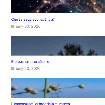
Què és la supraconsciència?
juny 30, 2026
El preu d’un error còsmic
juny 20, 2026
L’espernallac: l’or groc de la muntanya