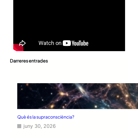
Darreres entrades
Què és la supraconsciència?
juny 30, 2026