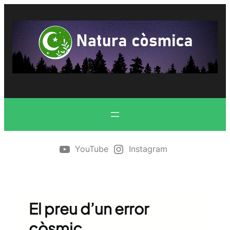
Vés
al
contingut
YouTube
Instagram
El preu d’un error
còsmic