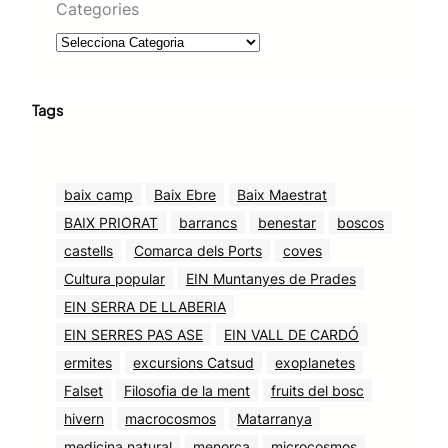
Categories
Tags
baix camp
Baix Ebre
Baix Maestrat
BAIX PRIORAT
barrancs
benestar
boscos
castells
Comarca dels Ports
coves
Cultura popular
EIN Muntanyes de Prades
EIN SERRA DE LLABERIA
EIN SERRES PAS ASE
EIN VALL DE CARDÓ
ermites
excursions Catsud
exoplanetes
Falset
Filosofia de la ment
fruits del bosc
hivern
macrocosmos
Matarranya
medicina natural
menorca
microcosmos