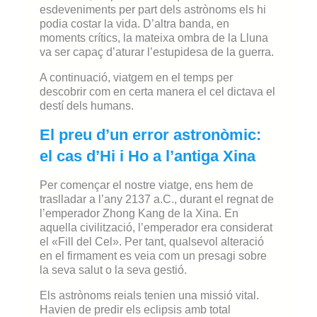
esdeveniments per part dels astrònoms els hi
podia costar la vida. D’altra banda, en
moments crítics, la mateixa ombra de la Lluna
va ser capaç d’aturar l’estupidesa de la guerra.
A continuació, viatgem en el temps per
descobrir com en certa manera el cel dictava el
destí dels humans.
El preu d’un error astronòmic:
el cas d’Hi i Ho a l’antiga Xina
Per començar el nostre viatge, ens hem de
traslladar a l’any 2137 a.C., durant el regnat de
l’emperador Zhong Kang de la Xina. En
aquella civilització, l’emperador era considerat
el «Fill del Cel». Per tant, qualsevol alteració
en el firmament es veia com un presagi sobre
la seva salut o la seva gestió.
Els astrònoms reials tenien una missió vital.
Havien de predir els eclipsis amb total