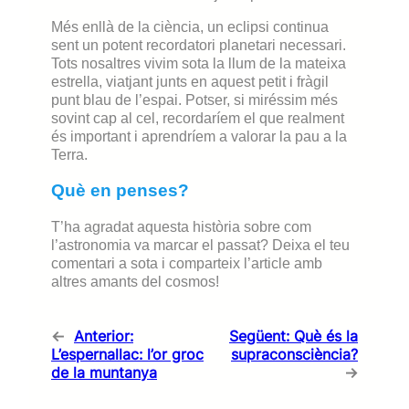
Més enllà de la ciència, un eclipsi continua
sent un potent recordatori planetari necessari.
Tots nosaltres vivim sota la llum de la mateixa
estrella, viatjant junts en aquest petit i fràgil
punt blau de l’espai. Potser, si miréssim més
sovint cap al cel, recordaríem el que realment
és important i aprendríem a valorar la pau a la
Terra.
Què en penses?
T’ha agradat aquesta història sobre com
l’astronomia va marcar el passat? Deixa el teu
comentari a sota i comparteix l’article amb
altres amants del cosmos!
←
Anterior:
Següent:
Què és la
L’espernallac: l’or groc
supraconsciència?
de la muntanya
→