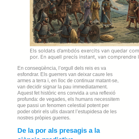
Els soldats d’ambdós exercits van quedar comp
por. En aquell precís instant, van comprendre l
En conseqüència, l’orgull dels reis es va
esfondrar. Els guerrers van deixar caure les
armes a terra i, en lloc de continuar matant-se,
van decidir signar la pau immediatament.
Aquest fet històric ens convida a una reflexió
profunda: de vegades, els humans necessitem
que passi un fenomen celestial potent per
poder obrir els ulls davant l’estupidesa de les
nostres pròpies guerres.
De la por als presagis a la