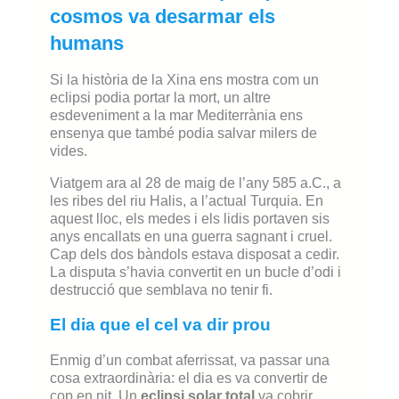
cosmos va desarmar els
humans
Si la història de la Xina ens mostra com un
eclipsi podia portar la mort, un altre
esdeveniment a la mar Mediterrània ens
ensenya que també podia salvar milers de
vides.
Viatgem ara al 28 de maig de l’any 585 a.C., a
les ribes del riu Halis, a l’actual Turquia. En
aquest lloc, els medes i els lidis portaven sis
anys encallats en una guerra sagnant i cruel.
Cap dels dos bàndols estava disposat a cedir.
La disputa s’havia convertit en un bucle d’odi i
destrucció que semblava no tenir fi.
El dia que el cel va dir prou
Enmig d’un combat aferrissat, va passar una
cosa extraordinària: el dia es va convertir de
cop en nit. Un
eclipsi solar total
va cobrir