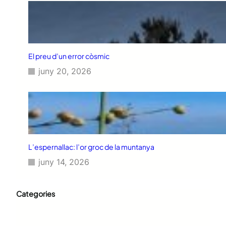
El preu d’un error còsmic
juny 20, 2026
L’espernallac: l’or groc de la muntanya
juny 14, 2026
Categories