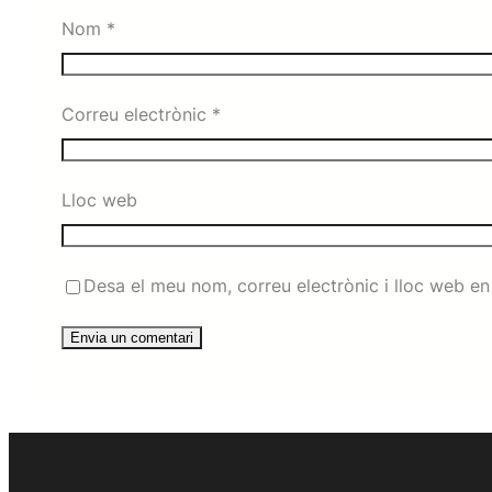
Nom
*
Correu electrònic
*
Lloc web
Desa el meu nom, correu electrònic i lloc web e