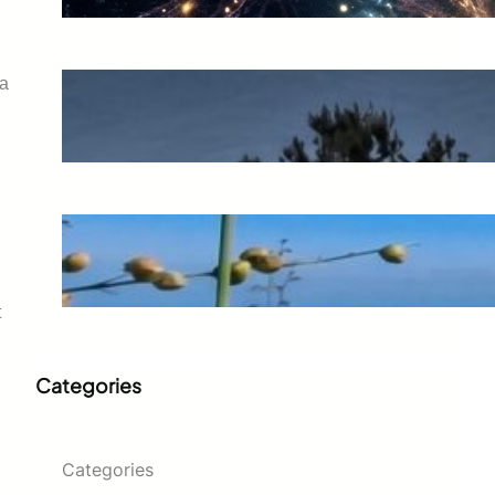
na
El preu d’un error còsmic
juny 20, 2026
L’espernallac: l’or groc de la
muntanya
juny 14, 2026
t
Categories
Categories