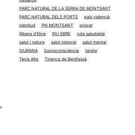
PARC NATURAL DE LA SERRA DE MONTSANT
e
PARC NATURAL DELS PORTS
país valencià
plenitud
PN MONTSANT
priorat
Ribera d'Ebre
RIU EBRE
ruta saludable
salut i natura
salut integral
salut mental
SIURANA
Supraconsciència
tardor
Terra Alta
Tinença de Benifassà
→