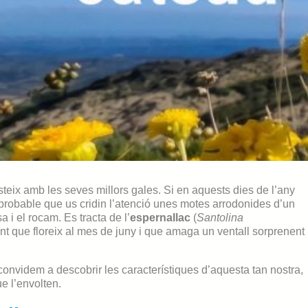
teix amb les seves millors gales. Si en aquests dies de l’any
 probable que us cridin l’atenció unes motes arrodonides d’un
 i el rocam. Es tracta de l’
espernallac
(
Santolina
ant que floreix al mes de juny i que amaga un ventall sorprenent
 convidem a descobrir les característiques d’aquesta tan nostra,
ue l’envolten.