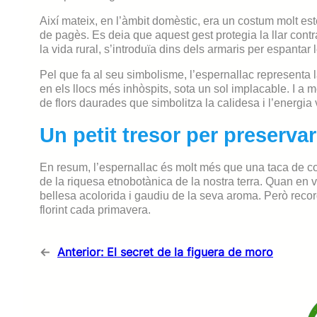
Així mateix, en l’àmbit domèstic, era un costum molt es
de pagès. Es deia que aquest gest protegia la llar contr
la vida rural, s’introduïa dins dels armaris per espantar 
Pel que fa al seu simbolisme, l’espernallac representa 
en els llocs més inhòspits, sota un sol implacable. I a
de flors daurades que simbolitza la calidesa i l’energia v
Un petit tresor per preservar
En resum, l’espernallac és molt més que una taca de col
de la riquesa etnobotànica de la nostra terra. Quan en v
bellesa acolorida i gaudiu de la seva aroma. Però reco
florint cada primavera.
←
Anterior:
El secret de la figuera de moro