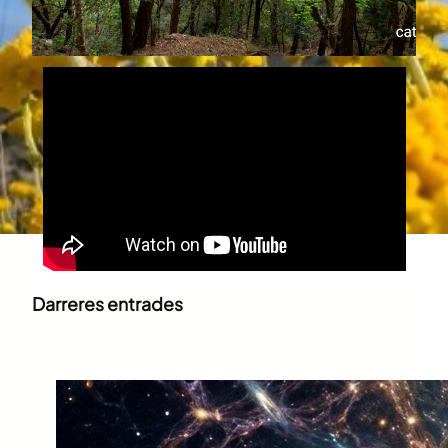
Darreres entrades
Què és la supraconsciència?
juny 30, 2026