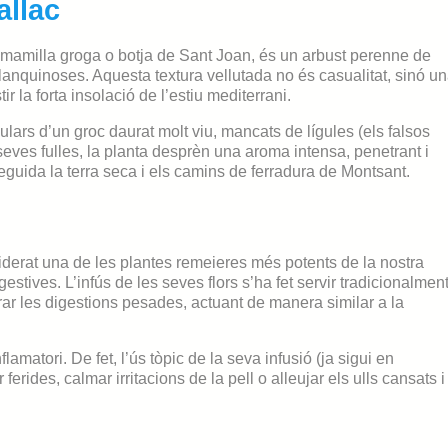
allac
amamilla groga o botja de Sant Joan, és un arbust perenne de
blanquinoses. Aquesta textura vellutada no és casualitat, sinó u
ir la forta insolació de l’estiu mediterrani.
ulars d’un groc daurat molt viu, mancats de lígules (els falsos
eves fulles, la planta desprèn una aroma intensa, penetrant i
uida la terra seca i els camins de ferradura de Montsant.
derat una de les plantes remeieres més potents de la nostra
gestives. L’infús de les seves flors s’ha fet servir tradicionalmen
orar les digestions pesades, actuant de manera similar a la
lamatori. De fet, l’ús tòpic de la seva infusió (ja sigui en
erides, calmar irritacions de la pell o alleujar els ulls cansats i