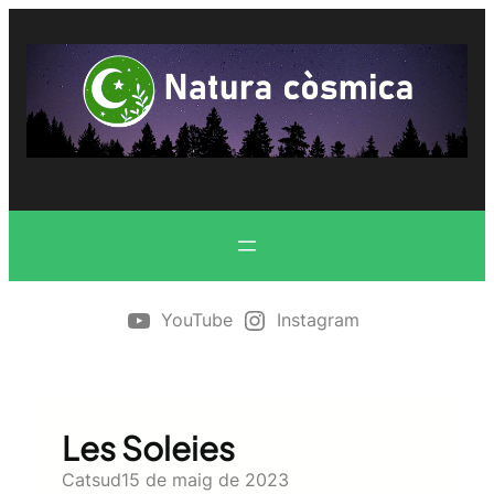
Vés
al
contingut
YouTube
Instagram
Les Soleies
Catsud
15 de maig de 2023