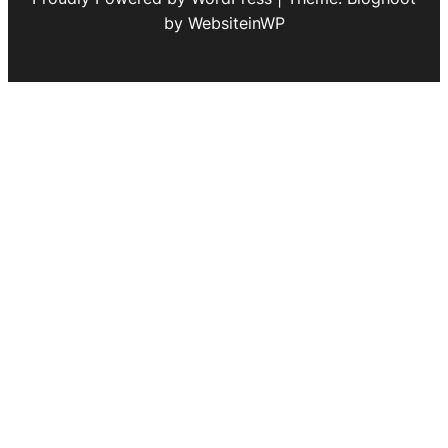
by WebsiteinWP