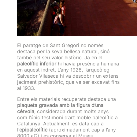
El paratge de Sant Gregori no només
destaca per la seva bellesa natural, sinó
també pel seu valor històric. Ja en el
paleolític inferior
hi havia presència humana
en aquest indret. L’any 1928, l’arqueòleg
Salvador Vilaseca hi va descobrir un extens
jaciment prehistòric, que va ser excavat fins
al 1933.
Entre els materials recuperats destaca una
plaqueta gravada amb la figura d’una
cérvola
, considerada durant molts anys
com l’únic testimoni d’art moble paleolític a
Catalunya. Actualment, es data cap a
l’
epipaleolític
(aproximadament cap a l’any
8000 aC) i es conserva al Museu