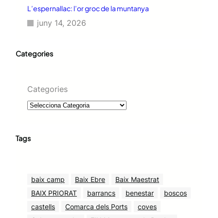
L’espernallac: l’or groc de la muntanya
juny 14, 2026
Categories
Categories
Tags
baix camp
Baix Ebre
Baix Maestrat
BAIX PRIORAT
barrancs
benestar
boscos
castells
Comarca dels Ports
coves