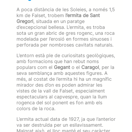
A poca distància de les Soleies, a només 1,5
km de Falset, trobem
l’ermita de Sant
Gregori
, situada en un paratge
d’excepcional bellesa. L’ermita, es troba
sota un gran abric de gres rogenc, una roca
modelada per l’erosió en formes sinuoses i
perforada per nombroses cavitats naturals.
L’entorn està ple de curiositats geològiques,
amb formacions que han rebut noms
populars com el
Gegant
o el
Caragol
, per la
seva semblança amb aquestes figures. A
més, al costat de l’ermita hi ha un magnífic
mirador des d’on es poden admirar les
vistes de la vall de Falset, especialment
espectaculars al capvespre, quan la llum
rogenca del sol ponent es fon amb els
colors de la roca.
L’ermita actual data de 1927, ja que l’anterior
va ser destruïda per un esllavissament.
Malgrat això, el lloc manté el seu caràcter