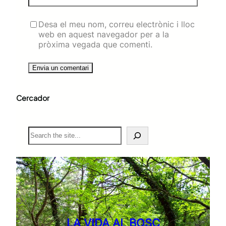
Desa el meu nom, correu electrònic i lloc
web en aquest navegador per a la
pròxima vegada que comenti.
Cercador
S
e
a
r
c
h
LA VIDA AL BOSC