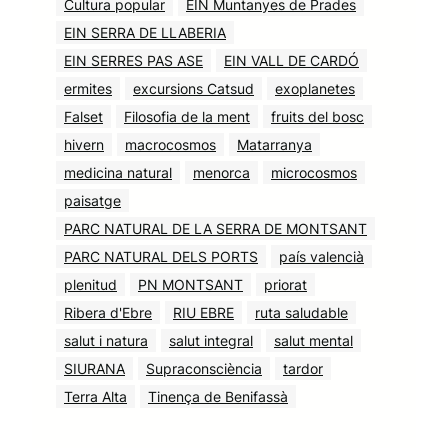
Cultura popular
EIN Muntanyes de Prades
EIN SERRA DE LLABERIA
EIN SERRES PAS ASE
EIN VALL DE CARDÓ
ermites
excursions Catsud
exoplanetes
Falset
Filosofia de la ment
fruits del bosc
hivern
macrocosmos
Matarranya
medicina natural
menorca
microcosmos
paisatge
PARC NATURAL DE LA SERRA DE MONTSANT
PARC NATURAL DELS PORTS
país valencià
plenitud
PN MONTSANT
priorat
Ribera d'Ebre
RIU EBRE
ruta saludable
salut i natura
salut integral
salut mental
SIURANA
Supraconsciència
tardor
Terra Alta
Tinença de Benifassà