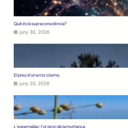
Què és la supraconsciència?
juny 30, 2026
El preu d’un error còsmic
juny 20, 2026
L’espernallac: l’or groc de la muntanya