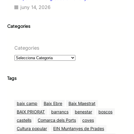
juny 14, 2026
Categories
Categories
Tags
baix camp
Baix Ebre
Baix Maestrat
BAIX PRIORAT
barrancs
benestar
boscos
castells
Comarca dels Ports
coves
Cultura popular
EIN Muntanyes de Prades