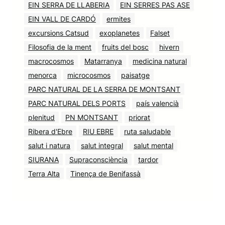
EIN SERRA DE LLABERIA
EIN SERRES PAS ASE
EIN VALL DE CARDÓ
ermites
excursions Catsud
exoplanetes
Falset
Filosofia de la ment
fruits del bosc
hivern
macrocosmos
Matarranya
medicina natural
menorca
microcosmos
paisatge
PARC NATURAL DE LA SERRA DE MONTSANT
PARC NATURAL DELS PORTS
país valencià
plenitud
PN MONTSANT
priorat
Ribera d'Ebre
RIU EBRE
ruta saludable
salut i natura
salut integral
salut mental
SIURANA
Supraconsciència
tardor
Terra Alta
Tinença de Benifassà