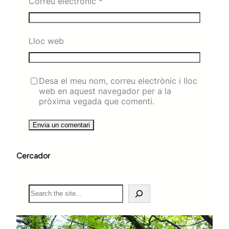
Correu electrònic
*
Lloc web
Desa el meu nom, correu electrònic i lloc
web en aquest navegador per a la
pròxima vegada que comenti.
Cercador
S
e
a
r