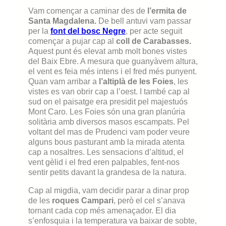
Vam començar a caminar des de
l’ermita de
Santa Magdalena.
De bell antuvi vam passar
per la
font del bosc Negre
, per acte seguit
començar a pujar cap al
coll de Carabasses.
Aquest punt és elevat amb molt bones vistes
del Baix Ebre. A mesura que guanyàvem altura,
el vent es feia més intens i el fred més punyent.
Quan vam arribar a
l’altiplà de les Foies
, les
vistes es van obrir cap a l’oest. I també cap al
sud on el paisatge era presidit pel majestuós
Mont Caro. Les Foies són una gran planúria
solitària amb diversos masos escampats. Pel
voltant del mas de Prudenci vam poder veure
alguns bous pasturant amb la mirada atenta
cap a nosaltres. Les sensacions d’altitud, el
vent gèlid i el fred eren palpables, fent-nos
sentir petits davant la grandesa de la natura.
Cap al migdia, vam decidir parar a dinar prop
de les
roques Campari
, però el cel s’anava
tornant cada cop més amenaçador. El dia
s’enfosquia i la temperatura va baixar de sobte,