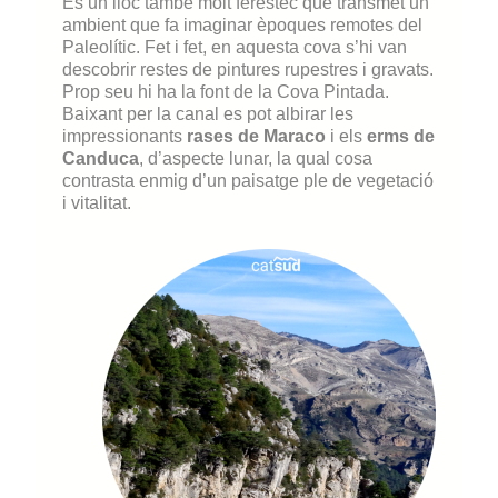
És un lloc també molt feréstec que transmet un
ambient que fa imaginar èpoques remotes del
Paleolític. Fet i fet, en aquesta cova s’hi van
descobrir restes de pintures rupestres i gravats.
Prop seu hi ha la font de la Cova Pintada.
Baixant per la canal es pot albirar les
impressionants
rases de Maraco
i els
erms de
Canduca
, d’aspecte lunar, la qual cosa
contrasta enmig d’un paisatge ple de vegetació
i vitalitat.