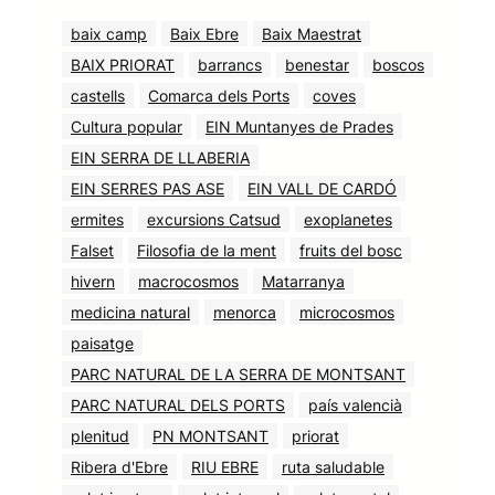
baix camp
Baix Ebre
Baix Maestrat
BAIX PRIORAT
barrancs
benestar
boscos
castells
Comarca dels Ports
coves
Cultura popular
EIN Muntanyes de Prades
EIN SERRA DE LLABERIA
EIN SERRES PAS ASE
EIN VALL DE CARDÓ
ermites
excursions Catsud
exoplanetes
Falset
Filosofia de la ment
fruits del bosc
hivern
macrocosmos
Matarranya
medicina natural
menorca
microcosmos
paisatge
PARC NATURAL DE LA SERRA DE MONTSANT
PARC NATURAL DELS PORTS
país valencià
plenitud
PN MONTSANT
priorat
Ribera d'Ebre
RIU EBRE
ruta saludable