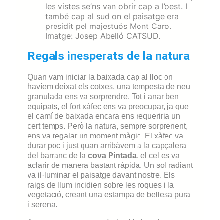
les vistes se’ns van obrir cap a l’oest. I
també cap al sud on el paisatge era
presidit pel majestuós Mont Caro.
Imatge: Josep Abelló CATSUD.
Regals inesperats de la natura
Quan vam iniciar la baixada cap al lloc on
havíem deixat els cotxes, una tempesta de neu
granulada ens va sorprendre. Tot i anar ben
equipats, el fort xàfec ens va preocupar, ja que
el camí de baixada encara ens requeriria un
cert temps. Però la natura, sempre sorprenent,
ens va regalar un moment màgic. El xàfec va
durar poc i just quan arribàvem a la capçalera
del barranc de la
c
ova Pintada
, el cel es va
aclarir de manera bastant ràpida. Un sol radiant
va il·luminar el paisatge davant nostre. Els
raigs de llum incidien sobre les roques i la
vegetació, creant una estampa de bellesa pura
i serena.