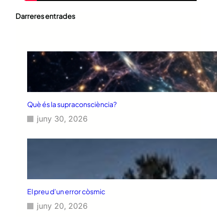
Darreres entrades
Què és la supraconsciència?
juny 30, 2026
El preu d’un error còsmic
juny 20, 2026