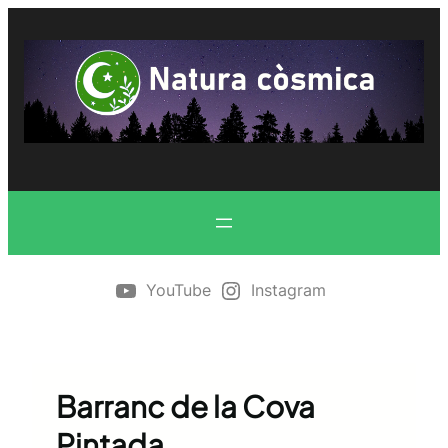
Vés
al
contingut
YouTube
Instagram
Barranc de la Cova
Pintada