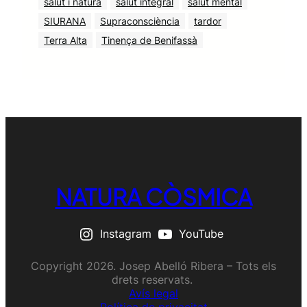
salut i natura
salut integral
salut mental
SIURANA
Supraconsciència
tardor
Terra Alta
Tinença de Benifassà
NATURA CÒSMICA
Instagram
YouTube
Copyright 2026. Josep Abelló Ribera – Tots els
drets reservats.
Avís legal