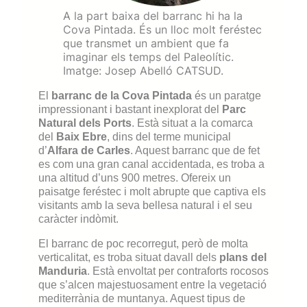
A la part baixa del barranc hi ha la
Cova Pintada. És un lloc molt feréstec
que transmet un ambient que fa
imaginar els temps del Paleolític.
Imatge: Josep Abelló CATSUD.
El
b
arranc de la C
ova Pintada
és un paratge
impressionant i bastant inexplorat del
Parc
Natural dels Ports
. Està situat a la comarca
del
Baix Ebre
, dins del terme municipal
d’
Alfara de Carles
. Aquest barranc
que de fet
es com una gran canal accidentada,
es troba a
una altitud d’uns 900 metres. Ofereix un
paisatge feréstec i molt abrupte que captiva els
visitants amb la seva bellesa natural i el seu
caràcter indòmit.
El barranc de poc recorregut, però de molta
verticalitat, es troba situat davall dels
plans del
Manduria
. Està envoltat per contraforts rocosos
que s’alcen majestuosament entre la vegetació
mediterrània de muntanya. Aquest tipus de