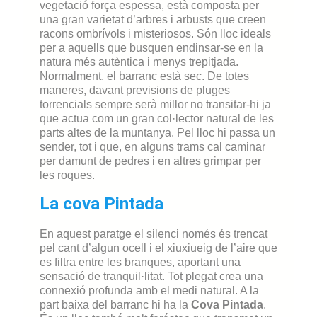
vegetació força espessa, està composta per
una gran varietat d’arbres i arbusts que creen
racons ombrívols i misteriosos. Són lloc ideals
per a aquells que busquen endinsar-se en la
natura més autèntica i menys trepitjada.
Normalment, el barranc està sec. De totes
maneres, davant previsions de pluges
torrencials sempre serà millor no transitar-hi ja
que actua com un gran col·lector natural de les
parts altes de la muntanya. Pel lloc hi passa un
sender, tot i que, en alguns trams cal caminar
per damunt de pedres i en altres grimpar per
les roques.
La cova Pintada
En aquest paratge el silenci només és trencat
pel cant d’algun ocell i el xiuxiueig de l’aire que
es filtra entre les branques, aportant una
sensació de tranquil·litat. Tot plegat crea una
connexió profunda amb el medi natural. A la
part baixa del barranc hi ha la
Cova Pintada
.