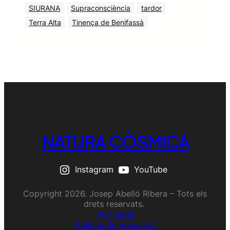
SIURANA
Supraconsciència
tardor
Terra Alta
Tinença de Benifassà
NATURA CÒSMICA
Instagram
YouTube
Copyright 2026. Josep Abelló Ribera – Tots els
drets reservats.
Avís legal
Política de privacitat