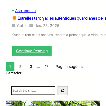
i
s
Astronomia
a
t
Estrelles taronja: les autèntiques guardianes de l
g
e
Catsud
des. 25, 2025
a
l
Quan mirem el cel nocturn, tendim a pensar que la vida, tal
B
a
i
:
Continue Reading
x
P
E
r
s
1
2
3
…
17
Pàgina següent
i
t
o
Cercador
r
r
e
a
l
t
S
l
e
e
a
s
r
t