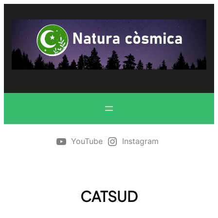
Vés
al
contingut
YouTube
Instagram
CATSUD