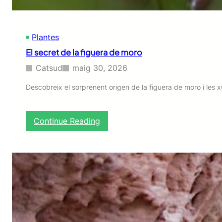
r
g
r
Plantes
o
c
El secret de la figuera de moro
d
e
Catsud
maig 30, 2026
l
a
Descobreix el sorprenent origen de la figuera de moro i les 
m
u
n
:
Continue Reading
t
E
a
l
n
s
y
e
a
c
r
e
t
d
e