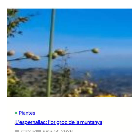
Plantes
L’espernallac: l’or groc de la muntanya
Catsud
juny 14, 2026