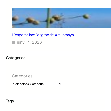
o
s
L’espernallac: l’or groc de la muntanya
juny 14, 2026
Categories
Categories
Tags