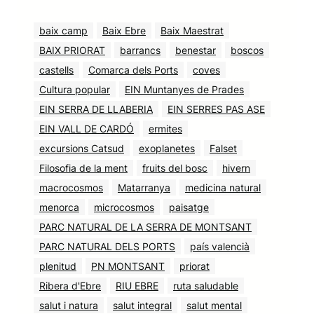
baix camp
Baix Ebre
Baix Maestrat
BAIX PRIORAT
barrancs
benestar
boscos
castells
Comarca dels Ports
coves
Cultura popular
EIN Muntanyes de Prades
EIN SERRA DE LLABERIA
EIN SERRES PAS ASE
EIN VALL DE CARDÓ
ermites
excursions Catsud
exoplanetes
Falset
Filosofia de la ment
fruits del bosc
hivern
macrocosmos
Matarranya
medicina natural
menorca
microcosmos
paisatge
PARC NATURAL DE LA SERRA DE MONTSANT
PARC NATURAL DELS PORTS
país valencià
plenitud
PN MONTSANT
priorat
Ribera d'Ebre
RIU EBRE
ruta saludable
salut i natura
salut integral
salut mental