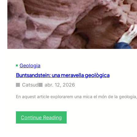
l
a
f
i
g
u
e
r
a
d
Geologia
e
m
Buntsandstein: una meravella geològica
o
r
Catsud
abr. 12, 2026
o
En aquest article explorarem una mica el món de la geologia
:
Continue Reading
B
u
n