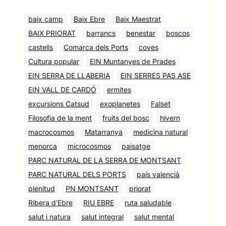
baix camp
Baix Ebre
Baix Maestrat
BAIX PRIORAT
barrancs
benestar
boscos
castells
Comarca dels Ports
coves
Cultura popular
EIN Muntanyes de Prades
EIN SERRA DE LLABERIA
EIN SERRES PAS ASE
EIN VALL DE CARDÓ
ermites
excursions Catsud
exoplanetes
Falset
Filosofia de la ment
fruits del bosc
hivern
macrocosmos
Matarranya
medicina natural
menorca
microcosmos
paisatge
PARC NATURAL DE LA SERRA DE MONTSANT
PARC NATURAL DELS PORTS
país valencià
plenitud
PN MONTSANT
priorat
Ribera d'Ebre
RIU EBRE
ruta saludable
salut i natura
salut integral
salut mental