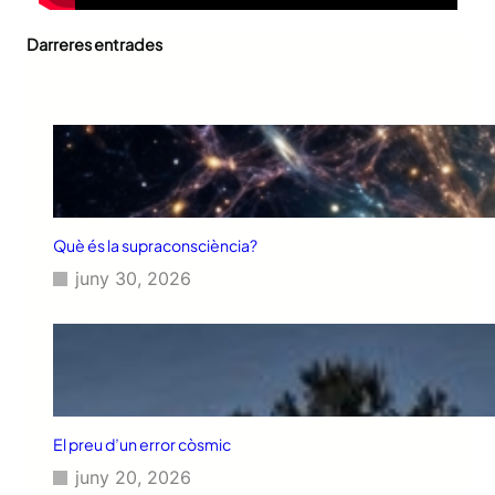
Darreres entrades
Què és la supraconsciència?
juny 30, 2026
El preu d’un error còsmic
juny 20, 2026