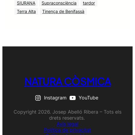
SIURANA
Supraconsciència
tardor
Terra Alta
Tinença de Benifassà
NATURA CÒSMICA
Instagram
YouTube
Copyright 2026. Josep Abelló Ribera – Tots els
drets reservats.
Avís legal
Política de privacitat