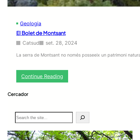
m
e
r
Geologia
a
v
El Bolet de Montsant
e
l
Catsud
set. 28, 2024
l
a
La serra de Montsant no només posseeix un patrimoni natura
g
e
o
:
Continue Reading
l
E
ò
l
g
Cercador
B
i
o
c
l
a
e
S
t
e
d
a
e
r
M
c