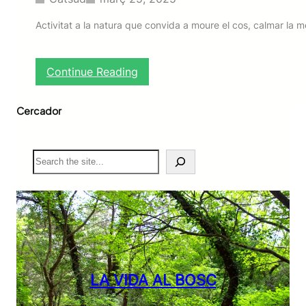
Activitat a la natura que convida a moure el cos, calmar la me
:
Continue Reading
R
u
Cercador
t
a
s
a
S
l
e
u
a
d
r
a
c
b
h
l
e
LA VIDA AL BOSC