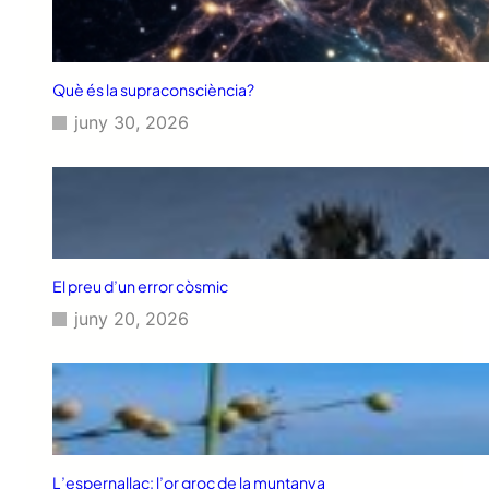
Què és la supraconsciència?
juny 30, 2026
El preu d’un error còsmic
juny 20, 2026
L’espernallac: l’or groc de la muntanya