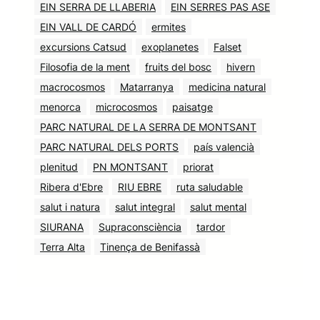
EIN SERRA DE LLABERIA
EIN SERRES PAS ASE
EIN VALL DE CARDÓ
ermites
excursions Catsud
exoplanetes
Falset
Filosofia de la ment
fruits del bosc
hivern
macrocosmos
Matarranya
medicina natural
menorca
microcosmos
paisatge
PARC NATURAL DE LA SERRA DE MONTSANT
PARC NATURAL DELS PORTS
país valencià
plenitud
PN MONTSANT
priorat
Ribera d'Ebre
RIU EBRE
ruta saludable
salut i natura
salut integral
salut mental
SIURANA
Supraconsciència
tardor
Terra Alta
Tinença de Benifassà