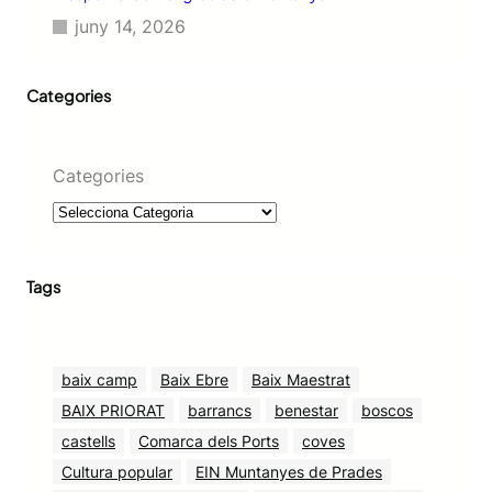
juny 14, 2026
Categories
Categories
Tags
baix camp
Baix Ebre
Baix Maestrat
BAIX PRIORAT
barrancs
benestar
boscos
castells
Comarca dels Ports
coves
Cultura popular
EIN Muntanyes de Prades