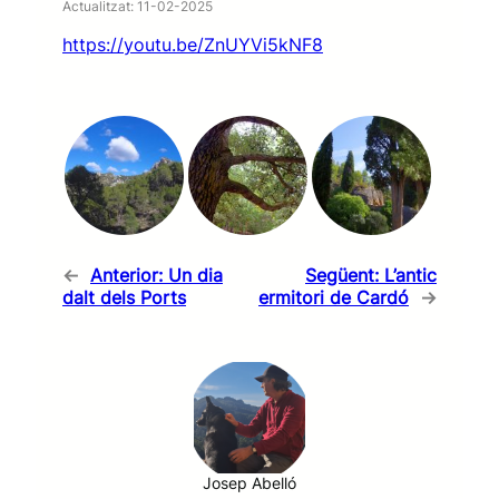
Actualitzat: 11-02-2025
https://youtu.be/ZnUYVi5kNF8
←
Anterior:
Un dia
Següent:
L’antic
dalt dels Ports
ermitori de Cardó
→
Josep Abelló