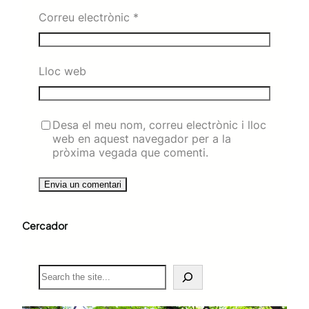
Correu electrònic
*
Lloc web
Desa el meu nom, correu electrònic i lloc
web en aquest navegador per a la
pròxima vegada que comenti.
Cercador
S
e
a