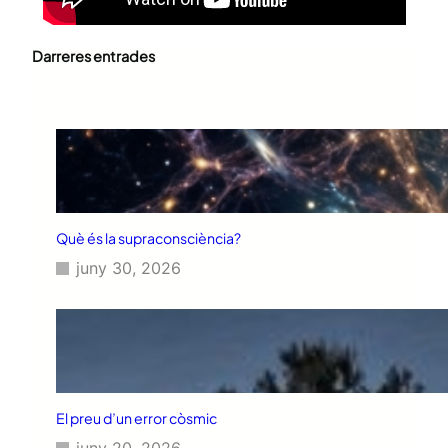
Darreres entrades
Què és la supraconsciència?
juny 30, 2026
El preu d’un error còsmic