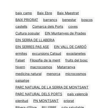
baix camp
Baix Ebre
Baix Maestrat
BAIX PRIORAT
barrancs
benestar
boscos
castells
Comarca dels Ports
coves
Cultura popular
EIN Muntanyes de Prades
EIN SERRA DE LLABERIA
EIN SERRES PAS ASE
EIN VALL DE CARDÓ
ermites
excursions Catsud
exoplanetes
Falset
Filosofia de la ment
fruits del bosc
hivern
macrocosmos
Matarranya
medicina natural
menorca
microcosmos
paisatge
PARC NATURAL DE LA SERRA DE MONTSANT
PARC NATURAL DELS PORTS
país valencià
plenitud
PN MONTSANT
priorat
Ribera d'Ebre
RIU EBRE
ruta saludable