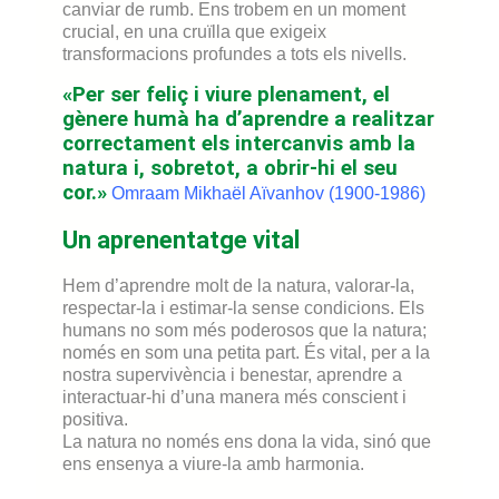
canviar de rumb. Ens trobem en un moment
crucial, en una cruïlla que exigeix
transformacions profundes a tots els nivells.
«Per ser feliç i viure plenament, el
gènere humà ha d’aprendre a realitzar
correctament els intercanvis amb la
natura i, sobretot, a obrir-hi el seu
cor.»
Omraam Mikhaël Aïvanhov (1900-1986)
Un aprenentatge vital
Hem d’aprendre molt de la natura, valorar-la,
respectar-la i estimar-la sense condicions. Els
humans no som més poderosos que la natura;
només en som una petita part. És vital, per a la
nostra supervivència i benestar, aprendre a
interactuar-hi d’una manera més conscient i
positiva.
La natura no només ens dona la vida, sinó que
ens ensenya a viure-la amb harmonia.