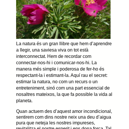
La natura és un gran llibre que hem d’aprendre
a llegir, una saviesa viva on tot està
interconnectat. Hem de recordar com
connectar-nos-hi i comunicar-nos-hi. La
manera més simple i poderosa de fer-ho és
respectant-la i estimant-la. Aquí rau el secret:
estimar la natura, no com un recurs o un
entreteniment, sinó com una part essencial de
nosaltres mateixos, la que fa possible la vida al
planeta.
Quan actuem des d’aquest amor incondicional,
sentirem com dins nostre neix una deu d’aigua
pura que neteja les nostres impureses,
revitalitza el nostre esperit i ens dona força. Tal