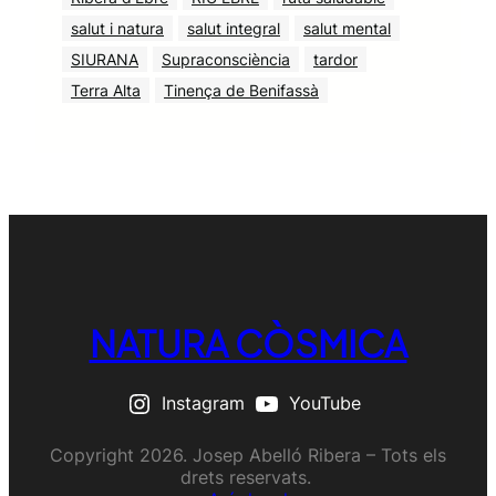
salut i natura
salut integral
salut mental
SIURANA
Supraconsciència
tardor
Terra Alta
Tinença de Benifassà
NATURA CÒSMICA
Instagram
YouTube
Copyright 2026. Josep Abelló Ribera – Tots els
drets reservats.