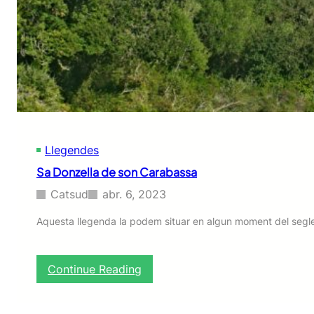
à
s
t
i
c
s
d
e
l
a
Llegendes
n
i
Sa Donzella de son Carabassa
t
d
Catsud
abr. 6, 2023
e
s
Aquesta llegenda la podem situar en algun moment del segl
a
n
t
:
Continue Reading
J
S
o
a
a
D