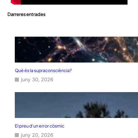
Darreres entrades
Què és la supraconsciència?
juny 30, 2026
El preu d’un error còsmic
juny 20, 2026