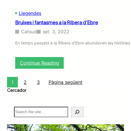
S
a
Llegendes
n
t
Bruixes i fantasmes a la Ribera d’Ebre
Catsud
set. 3, 2022
En temps passats a la Ribera d’Ebre abundaven les històries
:
Continue Reading
B
r
u
1
2
3
Pàgina següent
i
Cercador
x
e
s
S
i
e
f
a
a
r
n