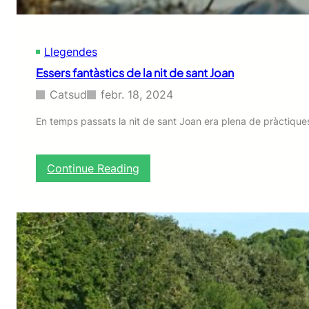
e
s
d
Llegendes
e
M
Essers fantàstics de la nit de sant Joan
o
n
Catsud
febr. 18, 2024
t
s
En temps passats la nit de sant Joan era plena de pràctiques
a
n
t
:
Continue Reading
E
s
s
e
r
s
f
a
n
t