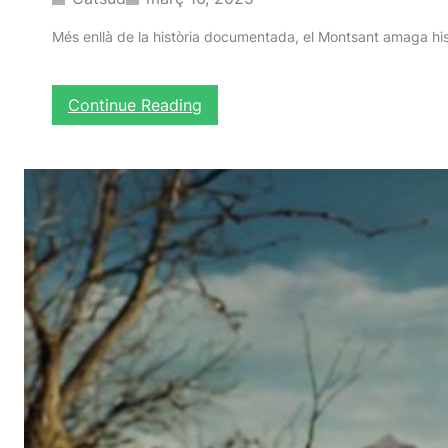
Més enllà de la història documentada, el Montsant amaga hi
:
Continue Reading
L
l
e
g
e
n
d
e
s
i
h
i
s
t
ò
r
i