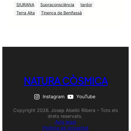
SIURANA
Supraconsciència
tardor
Terra Alta
Tinença de Benifassà
NATURA CÒSMICA
Instagram
YouTube
Copyright 2026. Josep Abelló Ribera – Tots els
drets reservats.
Avís legal
Política de privacitat