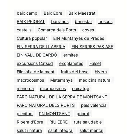
baix camp
Baix Ebre
Baix Maestrat
BAIX PRIORAT
barrancs
benestar
boscos
castells
Comarca dels Ports
coves
Cultura popular
EIN Muntanyes de Prades
EIN SERRA DE LLABERIA
EIN SERRES PAS ASE
EIN VALL DE CARDÓ
ermites
excursions Catsud
exoplanetes
Falset
Filosofia de la ment
fruits del bosc
hivern
macrocosmos
Matarranya
medicina natural
menorca
microcosmos
paisatge
PARC NATURAL DE LA SERRA DE MONTSANT
PARC NATURAL DELS PORTS
país valencià
plenitud
PN MONTSANT
priorat
Ribera d'Ebre
RIU EBRE
ruta saludable
salut i natura
salut integral
salut mental