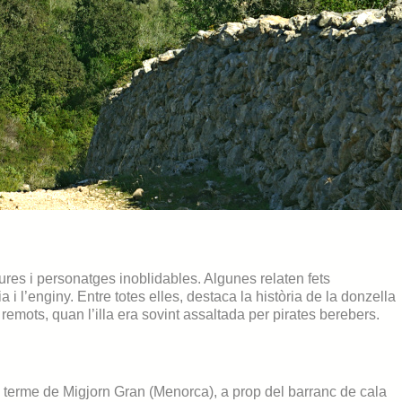
res i personatges inoblidables. Algunes relaten fets
 i l’enginy. Entre totes elles, destaca la història de la donzella
emots, quan l’illa era sovint assaltada per pirates berebers.
 terme de Migjorn Gran (Menorca), a prop del barranc de cala