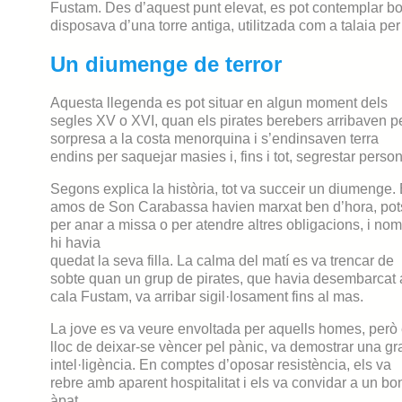
Fustam. Des d’aquest punt elevat, es pot contemplar bon
disposava d’una torre antiga, utilitzada com a talaia pe
Un diumenge de terror
Aquesta llegenda es pot situar en algun moment dels
segles XV o XVI, quan els pirates berebers arribaven p
sorpresa a la costa menorquina i s’endinsaven terra
endins per saquejar masies i, fins i tot, segrestar perso
Segons explica la història, tot va succeir un diumenge. 
amos de Son Carabassa havien marxat ben d’hora, pot
per anar a missa o per atendre altres obligacions, i no
hi havia
quedat la seva filla. La calma del matí es va trencar de
sobte quan un grup de pirates, que havia desembarcat 
cala Fustam, va arribar sigil·losament fins al mas.
La jove es va veure envoltada per aquells homes, però
lloc de deixar-se vèncer pel pànic, va demostrar una gr
intel·ligència. En comptes d’oposar resistència, els va
rebre amb aparent hospitalitat i els va convidar a un bo
àpat.