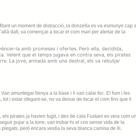
fitant un moment de distracció, la donzella es va esmunyir cap 
d’allà dalt, va començar a tocar el corn marí per alertar de la
vèncer-la amb promeses i ofertes. Però ella, decidida,
. Veient que el temps jugava en contra seva, els pirates
orre. La jove, armada amb una destral, els va rebutjar
 Van amuntegar llenya a la base i li van calar foc. El fum i les
 tot i estar
ofegant-se, no va deixar de tocar el corn fins que li
r, els pirates ja havien fugit, i des de cala Fustam es veia com u
uir pujar a la torre, van trobar-hi el cos sense vida de la
 plegats, però encara vestia la seva blanca camisa de lli.