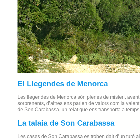
El Llegendes de Menorca
Les llegendes de Menorca són plenes de misteri, aventu
sorprenents, d’altres ens parlen de valors com la valentia
de Son Carabassa, un relat que ens transporta a temps r
La talaia de Son Carabassa
Les cases de Son Carabassa es troben dalt d’un turó al