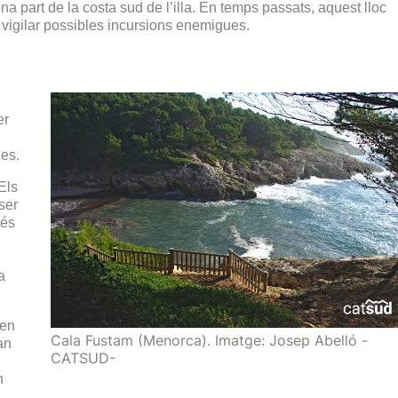
a part de la costa sud de l’illa. En temps passats, aquest lloc
r vigilar possibles incursions enemigues.
er
nes.
Els
ser
més
a
 en
Cala Fustam (Menorca). Imatge: Josep Abelló -
an
CATSUD-
n