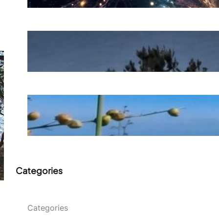
El preu d’un error còsmic
juny 20, 2026
L’espernallac: l’or groc de la
muntanya
juny 14, 2026
Categories
Categories