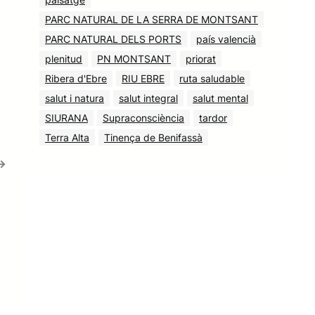
PARC NATURAL DE LA SERRA DE MONTSANT
PARC NATURAL DELS PORTS
país valencià
plenitud
PN MONTSANT
priorat
Ribera d'Ebre
RIU EBRE
ruta saludable
salut i natura
salut integral
salut mental
SIURANA
Supraconsciència
tardor
Terra Alta
Tinença de Benifassà
→