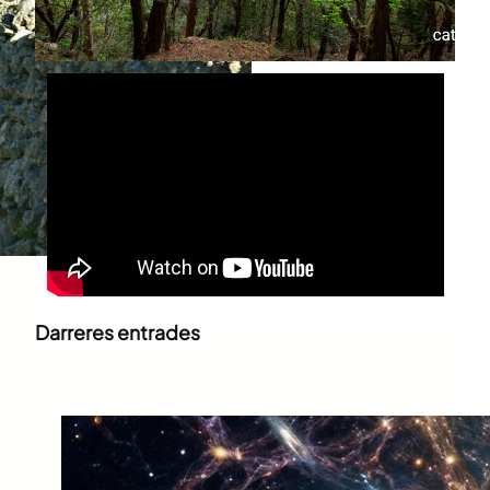
Darreres entrades
Què és la supraconsciència?
juny 30, 2026