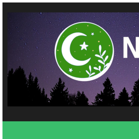
Vés
al
contingut