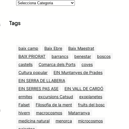
Tags
a
baix camp
Baix Ebre
Baix Maestrat
BAIX PRIORAT
barrancs
benestar
boscos
castells
Comarca dels Ports
coves
Cultura popular
EIN Muntanyes de Prades
EIN SERRA DE LLABERIA
EIN SERRES PAS ASE
EIN VALL DE CARDÓ
ermites
excursions Catsud
exoplanetes
Falset
Filosofia de la ment
fruits del bosc
n
hivern
macrocosmos
Matarranya
medicina natural
menorca
microcosmos
paisatge