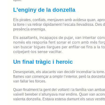
L’enginy de la donzella
Els pirates, confiats, menjaven amb avidesa quan, apro
la torre i va retirar ràpidament l’escala llevadissa. Des 
presència enemiga.
Els assaltants, incapaços de pujar, van intentar con
només els responia fent sonar el corn amb més força
van buscar bigues llargues per enfilar-se fins a la t
colpejant-los sense vacil·lar.
Un final tràgic i heroic
Desesperats, els atacants van decidir incendiar la torre.
flames van començar a omplir l’interior, però la donzella,
van fallar les forces.
Quan finalment la gent del voltant i la família van arriba
vaixell bereber s’allunyava mar endins. Quan van aconseg
valenta donzella. Estava estesa damunt els seus vestits