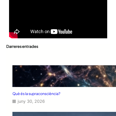
Darreres entrades
Què és la supraconsciència?
juny 30, 2026