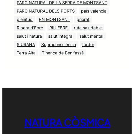
PARC NATURAL DE LA SERRA DE MONTSANT
PARC NATURAL DELS PORTS
país valencià
plenitud
PN MONTSANT
priorat
Ribera d'Ebre
RIU EBRE
ruta saludable
salut i natura
salut integral
salut mental
SIURANA
Supraconsciència
tardor
Terra Alta
Tinença de Benifassà
NATURA CÒSMICA