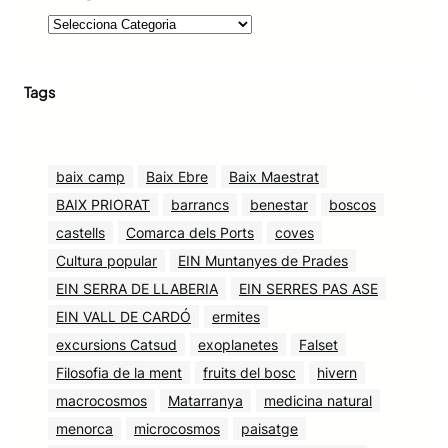
Tags
baix camp
Baix Ebre
Baix Maestrat
BAIX PRIORAT
barrancs
benestar
boscos
castells
Comarca dels Ports
coves
Cultura popular
EIN Muntanyes de Prades
EIN SERRA DE LLABERIA
EIN SERRES PAS ASE
EIN VALL DE CARDÓ
ermites
excursions Catsud
exoplanetes
Falset
Filosofia de la ment
fruits del bosc
hivern
macrocosmos
Matarranya
medicina natural
menorca
microcosmos
paisatge