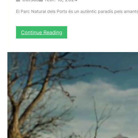
El Parc Natural dels Ports és un autèntic paradís pels amant
:
Continue Reading
6
I
d
e
e
s
d
’
e
x
c
u
r
s
i
o
n