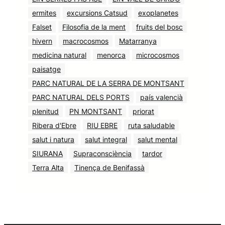
ermites
excursions Catsud
exoplanetes
Falset
Filosofia de la ment
fruits del bosc
hivern
macrocosmos
Matarranya
medicina natural
menorca
microcosmos
paisatge
PARC NATURAL DE LA SERRA DE MONTSANT
PARC NATURAL DELS PORTS
país valencià
plenitud
PN MONTSANT
priorat
Ribera d'Ebre
RIU EBRE
ruta saludable
salut i natura
salut integral
salut mental
SIURANA
Supraconsciència
tardor
Terra Alta
Tinença de Benifassà