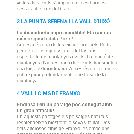
vistes dels Ports s’amplien a totes bandes
destacant el cim del Caro.
3 LA PUNTA SERENA I LA VALL D’UIXÓ
La descoberta imprescindible! Els racons
més originals dels Ports!
Aquesta és una de les excursions pels Ports
per deixar-te impressionar del fastuós
espectacle de muntanyes i valls. La munió de
muntanyes d’aquest racó dels Ports transmeten
una força extraordinària. A més és un lloc on es
pot respirar profundament l’aire fresc de la
muntanya.
4 VALL I CIMS DE FRANXO
Endinsa’t en un paratge
poc conegut
amb
un
gran atractiu!
En aquests paratges els paisatges naturals
resplendeixen mostrant la seva vitalitat. Des
dels alterosos cims de Franxo les emocions