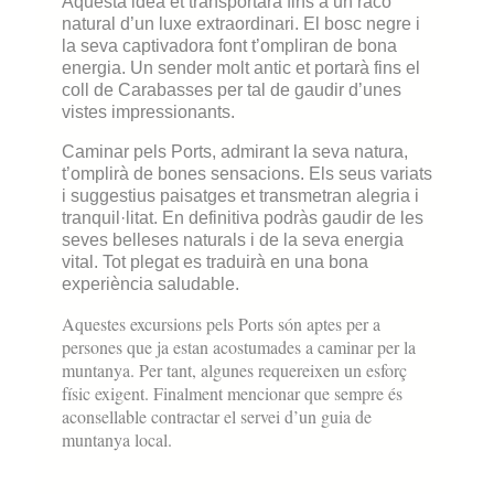
Aquesta idea et transportarà fins a un racó
natural d’un luxe extraordinari. El bosc negre i
la seva captivadora font t’ompliran de bona
energia. Un sender molt antic et portarà fins el
coll de Carabasses per tal de gaudir d’unes
vistes impressionants.
Caminar pels Ports, admirant la seva natura,
t’omplirà de bones sensacions. Els seus variats
i suggestius paisatges et transmetran alegria i
tranquil·litat.
En definitiva podràs gaudir de les
seves belleses naturals i de la seva energia
vital. Tot plegat es traduirà en una bona
experiència saludable.
Aquestes excursions pels Ports són aptes per a
persones que ja estan acostumades a caminar per la
muntanya. Per tant, algunes requereixen un esforç
físic exigent. Finalment mencionar que sempre és
aconsellable contractar el servei d’un guia de
muntanya local.