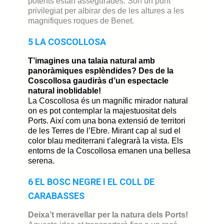
potents estan assegurades. Són un punt
privilegiat per albirar des de les altures a les
magnifiques roques de Benet.
5 LA COSCOLLOSA
T’imagines una
talaia natural
amb
panoràmiques
esplèndides?
Des de la
Coscollosa gaudiràs d’un espectacle
natural inoblidable!
La Coscollosa és un magnífic mirador natural
on es pot contemplar la majestuositat dels
Ports. Així com una bona extensió de territori
de les Terres de l’Ebre. Mirant cap al sud el
color blau mediterrani t’alegrarà la vista. Els
entorns de la Coscollosa emanen una bellesa
serena.
6 EL BOSC NEGRE I EL COLL DE
CARABASSES
Deixa’t meravellar per la natura dels Ports!