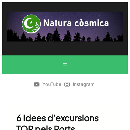
Vés
al
contingut
YouTube
Instagram
6 Idees d’excursions
TOP pels Ports