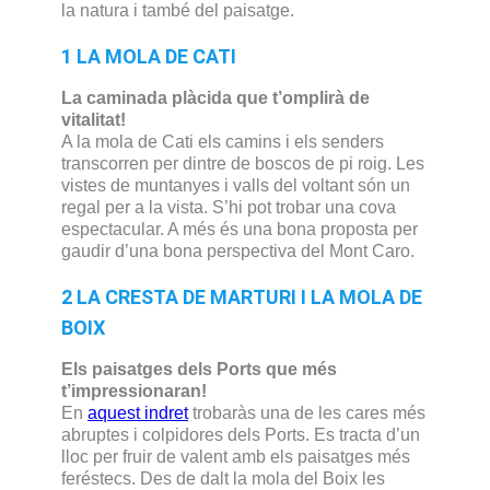
la natura i també del paisatge.
1 LA MOLA DE CATI
La
caminada plàcida
que t’omplirà de
vitalitat!
A la mola de Cati els camins i els senders
transcorren per dintre de boscos de pi roig. Les
vistes de muntanyes i valls del voltant són un
regal per a la vista. S’hi pot trobar una cova
espectacular. A més és una bona proposta per
gaudir d’una bona perspectiva del Mont Caro.
2 LA CRESTA DE MARTURI I LA MOLA DE
BOIX
Els
paisatges dels Ports que més
t’impressionaran!
En
aquest indret
trobaràs una de les cares més
abruptes i colpidores dels Ports. Es tracta d’un
lloc per fruir de valent amb els paisatges més
feréstecs. Des de dalt la mola del Boix les