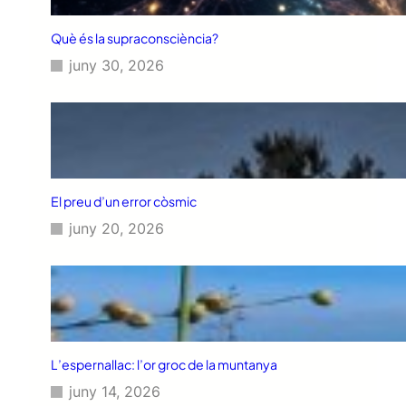
Què és la supraconsciència?
juny 30, 2026
El preu d’un error còsmic
juny 20, 2026
L’espernallac: l’or groc de la muntanya
juny 14, 2026