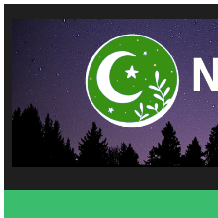
Vés
al
contingut