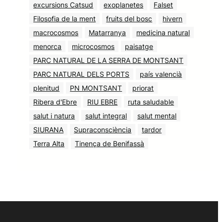
excursions Catsud
exoplanetes
Falset
Filosofia de la ment
fruits del bosc
hivern
macrocosmos
Matarranya
medicina natural
menorca
microcosmos
paisatge
PARC NATURAL DE LA SERRA DE MONTSANT
PARC NATURAL DELS PORTS
país valencià
plenitud
PN MONTSANT
priorat
Ribera d'Ebre
RIU EBRE
ruta saludable
salut i natura
salut integral
salut mental
SIURANA
Supraconsciència
tardor
Terra Alta
Tinença de Benifassà