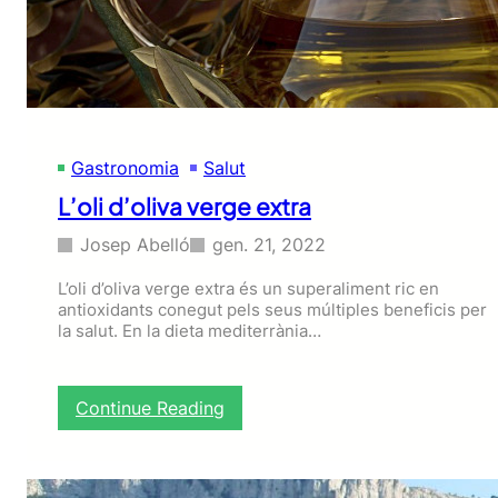
Gastronomia
Salut
L’oli d’oliva verge extra
Josep Abelló
gen. 21, 2022
L’oli d’oliva verge extra és un superaliment ric en
antioxidants conegut pels seus múltiples beneficis per
la salut. En la dieta mediterrània…
:
Continue Reading
L
’
o
l