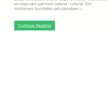
un important patrimoni natural i cultural. Són
muntanyes inundades pels paisatges i…
:
Continue Reading
S
e
r
r
a
d
e
L
l
a
b
e
r
i
a