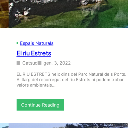
Espais Naturals
El riu Estrets
Catsud
gen. 3, 2022
EL RIU ESTRETS neix dins del Parc Natural dels Ports.
Al llarg del recorregut del riu Estrets hi podem trobar
valors ambientals…
:
Continue Reading
E
l
r
i