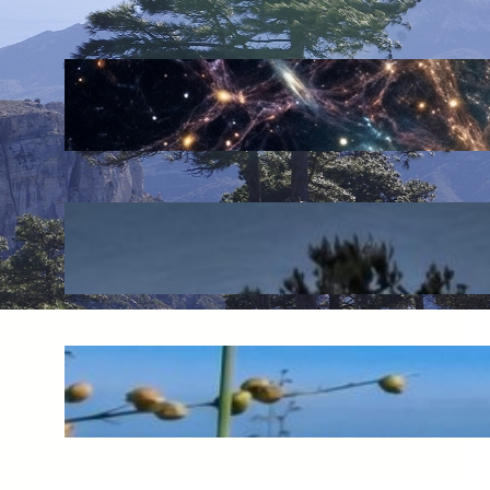
Què és la supraconsciència?
juny 30, 2026
El preu d’un error còsmic
juny 20, 2026
L’espernallac: l’or groc de la
muntanya
juny 14, 2026