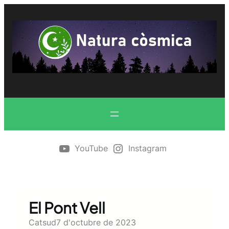
Vés
al
contingut
YouTube
Instagram
El Pont Vell
Catsud
7 d'octubre de 2023