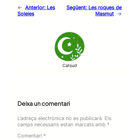
←
Anterior:
Les
Següent:
Les roques de
Soleies
Masmut
→
Catsud
Deixa un comentari
L’adreça electrònica no es publicarà.
Els
camps necessaris estan marcats amb
*
Comentari
*