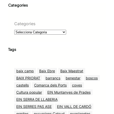
Categories
Categories
Tags
baix camp
Baix Ebre
Baix Maestrat
BAIX PRIORAT
barrancs
benestar
boscos
castells
Comarca dels Ports
coves
Cultura popular
EIN Muntanyes de Prades
EIN SERRA DE LLABERIA
EIN SERRES PAS ASE
EIN VALL DE CARDÓ
ermites
excursions Catsud
exoplanetes