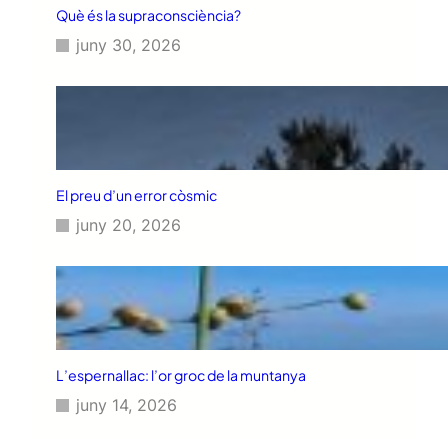
Què és la supraconsciència?
juny 30, 2026
El preu d’un error còsmic
juny 20, 2026
L’espernallac: l’or groc de la muntanya
juny 14, 2026