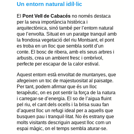
Un entorn natural idíl·lic
El
Pont Vell de Cabacés
no només destaca
per la seva importància històrica i
arquitectònica, sinó també per l’entorn natural
que l’envolta. Situat en un paratge tranquil amb
la frondosa vegetació del riu Montsant, el pont
es troba en un lloc que sembla sortit d’un
conte. El bosc de ribera, amb els seus arbres i
arbusts, crea un ambient fresc i ombrívol,
perfecte per escapar de la calor estival.
Aquest entorn està envoltat de muntanyes, que
afegeixen un toc de majestuositat al paisatge.
Per tant, podem afirmar que és un lloc
terapèutic, on es pot sentir la força de la natura
i carregar-se d’energia. El so de l’aigua fluint
pel riu, el cant dels ocells i la brisa suau fan
d’aquest lloc un refugi ideal per a aquells que
busquen pau i tranquil·litat. No és estrany que
molts visitants descriguin aquest lloc com un
espai màgic, on el temps sembla aturar-se.