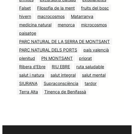
Falset
Filosofia de la ment
fruits del bosc
hivern
macrocosmos
Matarranya
medicina natural
menorca
microcosmos
paisatge
PARC NATURAL DE LA SERRA DE MONTSANT
PARC NATURAL DELS PORTS
país valencià
plenitud
PN MONTSANT
priorat
Ribera d'Ebre
RIU EBRE
ruta saludable
salut i natura
salut integral
salut mental
SIURANA
Supraconsciència
tardor
Terra Alta
Tinença de Benifassà