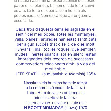
la natura i assumir la responsabilitat del nostre
paper en el planeta. El moment de fer el canvi
és ara. La terra ens parla, com ho feia als
pobles nadius. Només cal que aprenguem a
escoltar-la.
Cada tros d’aquesta terra és sagrada en el
sentir del meu poble. Totes les muntanyes,
valls, planes i arbredes han estat santificats
per algun succés trist o feliç de dies molt
llunyans. Fins i tot les roques, que semblen
mudes i inertes suant al sol en silenci estan
impregnades dels records de successos
commovedors relacionats amb la vida del
meu poble.
JEFE SEATHL (suquamish-duwamish) 1854
Nosaltres els humans hem de tornar
a la comprensió moral de la terra i
l’aire. Hem de viure conforme els
principis ètics de la terra.
L’alternativa és no viure en absolut.
N SCOTT MOMADAY
(kiowa) 1970