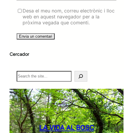
Desa el meu nom, correu electrònic i lloc
web en aquest navegador per a la
pròxima vegada que comenti.
Cercador
S
e
a
r
c
h
LA VIDA AL BOSC