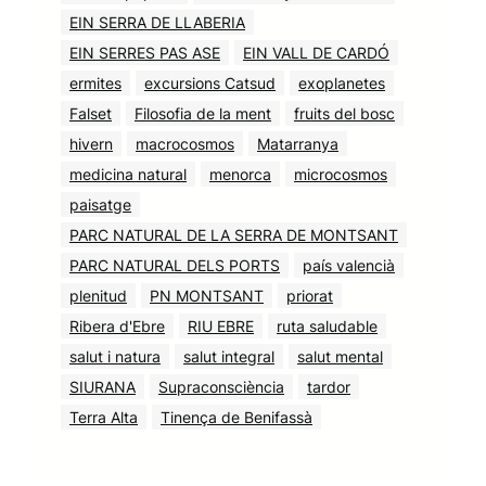
EIN SERRA DE LLABERIA
EIN SERRES PAS ASE
EIN VALL DE CARDÓ
ermites
excursions Catsud
exoplanetes
Falset
Filosofia de la ment
fruits del bosc
hivern
macrocosmos
Matarranya
medicina natural
menorca
microcosmos
paisatge
PARC NATURAL DE LA SERRA DE MONTSANT
PARC NATURAL DELS PORTS
país valencià
plenitud
PN MONTSANT
priorat
Ribera d'Ebre
RIU EBRE
ruta saludable
salut i natura
salut integral
salut mental
SIURANA
Supraconsciència
tardor
Terra Alta
Tinença de Benifassà