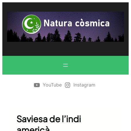
Vés
al
contingut
YouTube
Instagram
Saviesa de l’indi
americà