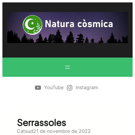
Vés
al
contingut
YouTube
Instagram
Serrassoles
Catsud
21 de novembre de 2022