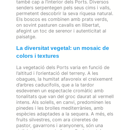
també cap a l’interior dels Ports. Diversos
senders serpentegen pels seus cims i valls,
permetent descobrir la seva riquesa natural.
Els boscos es combinen amb prats verds,
on sovint pasturen cavalls en llibertat,
afegint un toc de serenor i autenticitat al
paisatge.
La diversitat vegetal: un mosaic de
colors i textures
La vegetació dels Ports varia en funció de
l’altitud i l’orientació del terreny. A les
obagues, la humitat afavoreix el creixement
d’arbres caducifolis, que a la tardor
esdevenen un espectacle cromàtic amb
tonalitats que van del groc daurat al vermell
intens. Als solells, en canvi, predominen les
pinedes i les brolles mediterrànies, amb
espècies adaptades a la sequera. A més, els
fruits silvestres, com ara cireretes de
pastor, gavarrons i aranyoners, són una