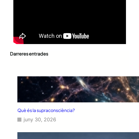
Darreres entrades
Què és la supraconsciència?
juny 30, 2026