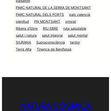
paisatge
PARC NATURAL DE LA SERRA DE MONTSANT
PARC NATURAL DELS PORTS
país valencià
plenitud
PN MONTSANT
priorat
Ribera d'Ebre
RIU EBRE
ruta saludable
salut i natura
salut integral
salut mental
SIURANA
Supraconsciència
tardor
Terra Alta
Tinença de Benifassà
NATURA CÒSMICA