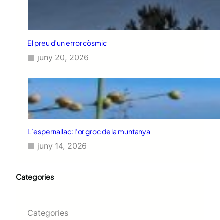
El preu d’un error còsmic
juny 20, 2026
L’espernallac: l’or groc de la muntanya
juny 14, 2026
Categories
Categories