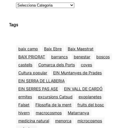
Tags
baix camp
Baix Ebre
Baix Maestrat
BAIX PRIORAT
barrancs
benestar
boscos
castells
Comarca dels Ports
coves
Cultura popular
EIN Muntanyes de Prades
EIN SERRA DE LLABERIA
EIN SERRES PAS ASE
EIN VALL DE CARDÓ
ermites
excursions Catsud
exoplanetes
Falset
Filosofia de la ment
fruits del bosc
hivern
macrocosmos
Matarranya
medicina natural
menorca
microcosmos