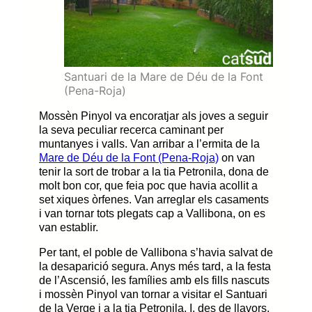
Santuari de la Mare de Déu de la Font
(Pena-Roja)
Mossèn Pinyol va encoratjar als joves a seguir
la seva peculiar recerca caminant per
muntanyes i valls. Van arribar a l’ermita de la
Mare de Déu de la Font (Pena-Roja)
on van
tenir la sort de trobar a la tia Petronila, dona de
molt bon cor, que feia poc que havia acollit a
set xiques òrfenes. Van arreglar els casaments
i van tornar tots plegats cap a Vallibona, on es
van establir.
Per tant, el poble de Vallibona s’havia salvat de
la desaparició segura. Anys més tard, a la festa
de l’Ascensió, les famílies amb els fills nascuts
i mossèn Pinyol van tornar a visitar el Santuari
de la Verge i a la tia Petronila. I, des de llavors,