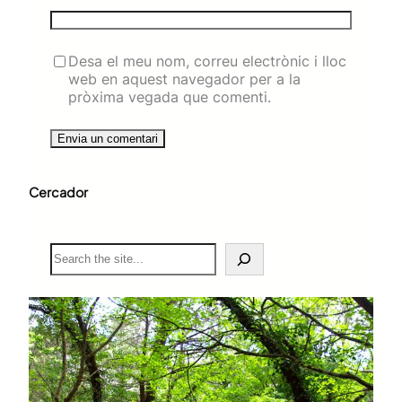
Desa el meu nom, correu electrònic i lloc
web en aquest navegador per a la
pròxima vegada que comenti.
Cercador
S
e
a
r
c
h