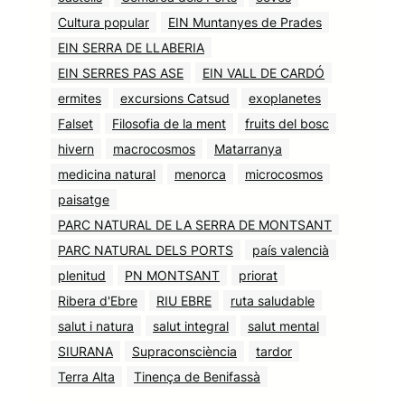
Cultura popular
EIN Muntanyes de Prades
EIN SERRA DE LLABERIA
EIN SERRES PAS ASE
EIN VALL DE CARDÓ
ermites
excursions Catsud
exoplanetes
Falset
Filosofia de la ment
fruits del bosc
hivern
macrocosmos
Matarranya
medicina natural
menorca
microcosmos
paisatge
PARC NATURAL DE LA SERRA DE MONTSANT
PARC NATURAL DELS PORTS
país valencià
plenitud
PN MONTSANT
priorat
Ribera d'Ebre
RIU EBRE
ruta saludable
salut i natura
salut integral
salut mental
SIURANA
Supraconsciència
tardor
Terra Alta
Tinença de Benifassà