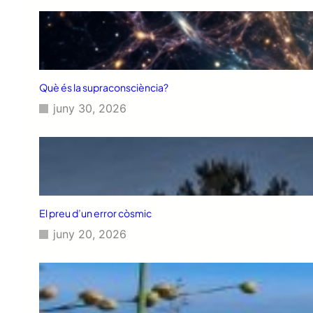
Què és la supraconsciència?
juny 30, 2026
El preu d’un error còsmic
juny 20, 2026