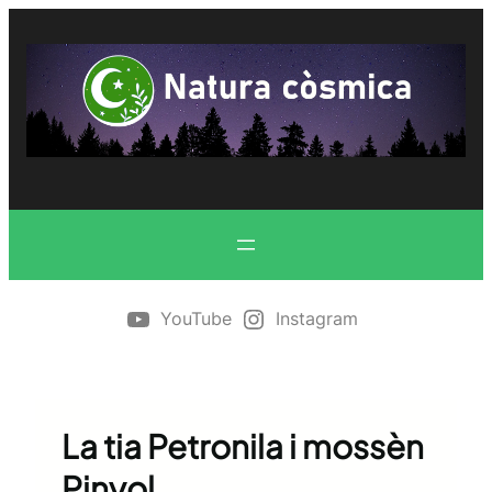
Vés
al
contingut
YouTube
Instagram
La tia Petronila i mossèn
Pinyol