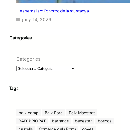
L’espernallac: l’or groc de la muntanya
juny 14, 2026
Categories
Categories
Tags
baix camp
Baix Ebre
Baix Maestrat
BAIX PRIORAT
barrancs
benestar
boscos
castells
Comarca dels Ports
coves