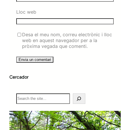
Lloc web
Desa el meu nom, correu electrònic i lloc
web en aquest navegador per a la
pròxima vegada que comenti.
Cercador
S
e
a
r
c
h