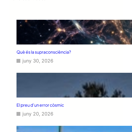
Què és la supraconsciència?
juny 30, 2026
El preu d’un error còsmic
juny 20, 2026