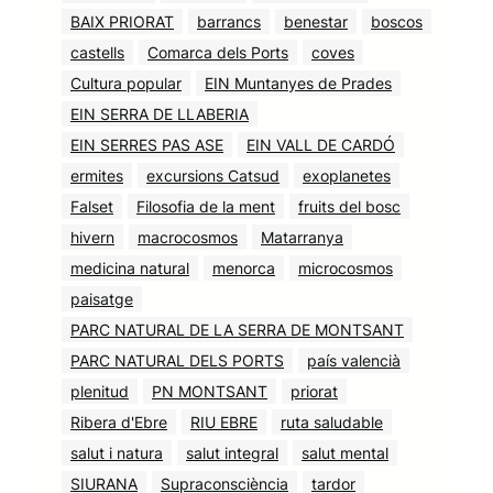
BAIX PRIORAT
barrancs
benestar
boscos
castells
Comarca dels Ports
coves
Cultura popular
EIN Muntanyes de Prades
EIN SERRA DE LLABERIA
EIN SERRES PAS ASE
EIN VALL DE CARDÓ
ermites
excursions Catsud
exoplanetes
Falset
Filosofia de la ment
fruits del bosc
hivern
macrocosmos
Matarranya
medicina natural
menorca
microcosmos
paisatge
PARC NATURAL DE LA SERRA DE MONTSANT
PARC NATURAL DELS PORTS
país valencià
plenitud
PN MONTSANT
priorat
Ribera d'Ebre
RIU EBRE
ruta saludable
salut i natura
salut integral
salut mental
SIURANA
Supraconsciència
tardor