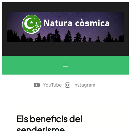
Vés
al
contingut
YouTube
Instagram
Els beneficis del
senderisme