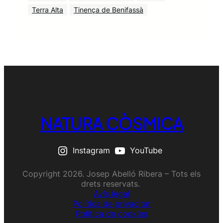
Terra Alta
Tinença de Benifassà
NATURA CÒSMICA
Instagram
YouTube
Copyright 2026. Josep Abelló Ribera – Tots els
drets reservats.
Avís legal
Política de privacitat
Política de cookies