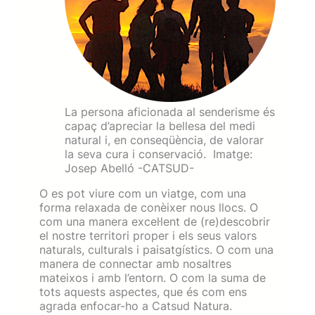
La persona aficionada al senderisme és
capaç d’apreciar la bellesa del medi
natural i, en conseqüència, de valorar
la seva cura i conservació. Imatge:
Josep Abelló -CATSUD-
O es pot viure com un viatge, com una
forma relaxada de conèixer nous llocs. O
com una manera excel·lent de (re)descobrir
el nostre territori proper i els seus valors
naturals, culturals i paisatgístics. O com una
manera de connectar amb nosaltres
mateixos i amb l’entorn. O com la suma de
tots aquests aspectes, que és com ens
agrada enfocar-ho a Catsud Natura.