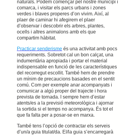
naturals. Podem començar pel nostre municipi i
comarca, i visitar els parcs urbans i zones
verdes i blaves properes d’on vivim. Així, al
plaer de caminar hi afegirem el plaer
d’observar i descobrir els arbres, plantes,
ocells i altres animalons amb els que
compartim hàbitat.
Practicar senderisme
és una activitat amb pocs
requeriments. Sobretot cal un bon calçat, una
indumentària apropiada i portar el material
indispensable en funció de les característiques
del recorregut escollit. També hem de prendre
un mínim de precaucions basades en el sentit
comú. Com per exemple anar acompanyats i
comunicar a algú proper del trajecte i hora
prevista de tornada. I sempre hem d’estar
atents/es a la previsió meteorològica i ajornar
la sortida si el temps no acompanya. És tot el
que fa falta per a posar-se en marxa.
També tens l’opció de contractar els serveis
d’un/a guia titulat/da. El/la guia s’encarregarà