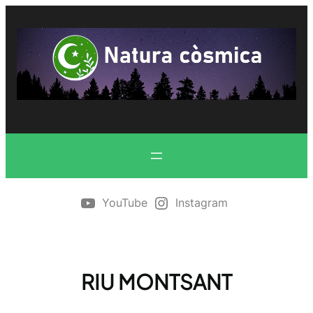
Vés
al
contingut
YouTube
Instagram
RIU MONTSANT