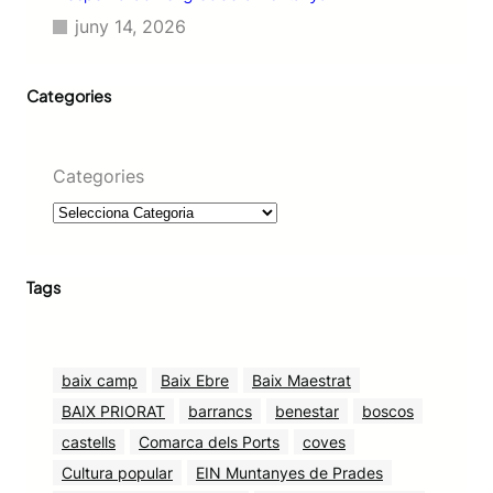
juny 14, 2026
Categories
Categories
Tags
baix camp
Baix Ebre
Baix Maestrat
BAIX PRIORAT
barrancs
benestar
boscos
castells
Comarca dels Ports
coves
Cultura popular
EIN Muntanyes de Prades