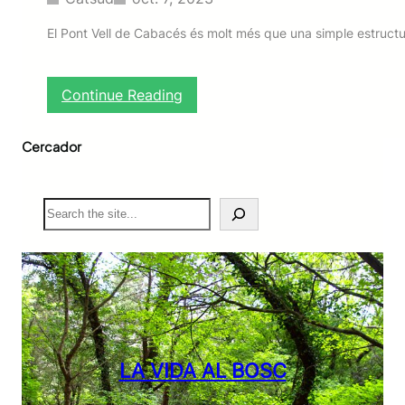
El Pont Vell de Cabacés és molt més que una simple estructur
:
Continue Reading
E
l
Cercador
P
o
n
t
S
V
e
e
a
l
r
l
c
h
LA VIDA AL BOSC