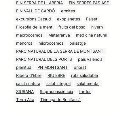
EIN SERRA DE LLABERIA
EIN SERRES PAS ASE
EIN VALL DE CARDÓ
ermites
excursions Catsud
exoplanetes
Falset
Filosofia de la ment
fruits del bosc
hivern
macrocosmos
Matarranya
medicina natural
menorca
microcosmos
paisatge
PARC NATURAL DE LA SERRA DE MONTSANT
PARC NATURAL DELS PORTS
país valencià
plenitud
PN MONTSANT
priorat
Ribera d'Ebre
RIU EBRE
ruta saludable
salut i natura
salut integral
salut mental
SIURANA
Supraconsciència
tardor
Terra Alta
Tinença de Benifassà