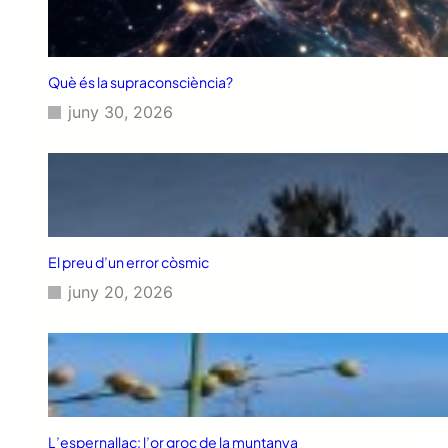
Què és la supraconsciència?
juny 30, 2026
El preu d’un error còsmic
juny 20, 2026
L’espernallac: l’or groc de la muntanya