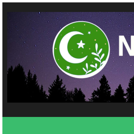
Vés
al
contingut