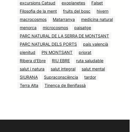
excursions Catsud
exoplanetes
Falset
Filosofia de la ment
fruits del bosc
hivern
macrocosmos
Matarranya
medicina natural
menorca
microcosmos
paisatge
PARC NATURAL DE LA SERRA DE MONTSANT
PARC NATURAL DELS PORTS
país valencià
plenitud
PN MONTSANT
priorat
Ribera d'Ebre
RIU EBRE
ruta saludable
salut i natura
salut integral
salut mental
SIURANA
Supraconsciència
tardor
Terra Alta
Tinença de Benifassà