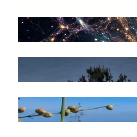
Què és la supraconsciència?
juny 30, 2026
El preu d’un error còsmic
juny 20, 2026
L’espernallac: l’or groc de la
muntanya
juny 14, 2026