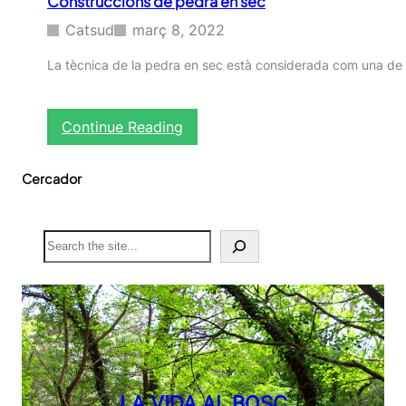
Construccions de pedra en sec
Catsud
març 8, 2022
La tècnica de la pedra en sec està considerada com una de 
:
Continue Reading
C
o
Cercador
n
s
t
r
S
u
e
c
a
c
r
i
c
o
h
n
s
d
e
LA VIDA AL BOSC