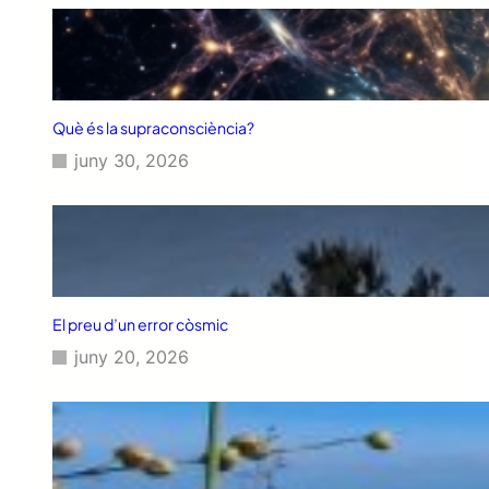
Què és la supraconsciència?
juny 30, 2026
El preu d’un error còsmic
juny 20, 2026