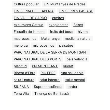
Cultura popular
EIN Muntanyes de Prades
EIN SERRA DE LLABERIA
EIN SERRES PAS ASE
EIN VALL DE CARDÓ
ermites
excursions Catsud
exoplanetes
Falset
Filosofia de la ment
fruits del bosc
hivern
macrocosmos
Matarranya
medicina natural
menorca
microcosmos
paisatge
PARC NATURAL DE LA SERRA DE MONTSANT
PARC NATURAL DELS PORTS
país valencià
plenitud
PN MONTSANT
priorat
Ribera d'Ebre
RIU EBRE
ruta saludable
salut i natura
salut integral
salut mental
SIURANA
Supraconsciència
tardor
Terra Alta
Tinença de Benifassà