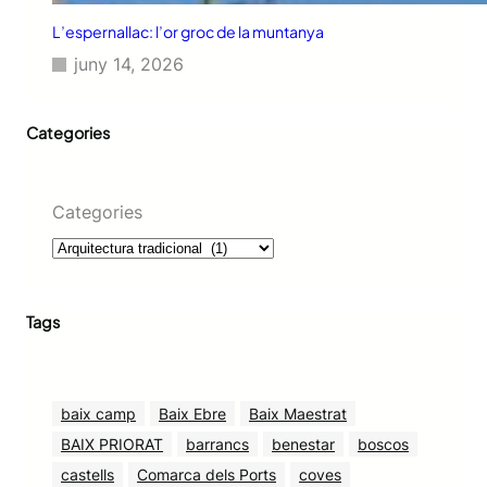
L’espernallac: l’or groc de la muntanya
juny 14, 2026
Categories
Categories
Tags
baix camp
Baix Ebre
Baix Maestrat
BAIX PRIORAT
barrancs
benestar
boscos
castells
Comarca dels Ports
coves