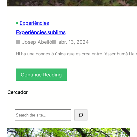
Experiències
Experiències sublims
Josep Abelló
abr. 13, 2024
Hi ha una connexió única que es crea entre l’ésser humà i la
:
Continue Reading
E
x
Cercador
p
e
r
i
S
è
e
n
a
c
r
i
c