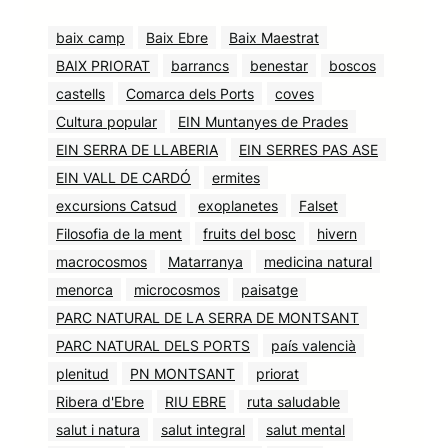
baix camp
Baix Ebre
Baix Maestrat
BAIX PRIORAT
barrancs
benestar
boscos
castells
Comarca dels Ports
coves
Cultura popular
EIN Muntanyes de Prades
EIN SERRA DE LLABERIA
EIN SERRES PAS ASE
EIN VALL DE CARDÓ
ermites
excursions Catsud
exoplanetes
Falset
Filosofia de la ment
fruits del bosc
hivern
macrocosmos
Matarranya
medicina natural
menorca
microcosmos
paisatge
PARC NATURAL DE LA SERRA DE MONTSANT
PARC NATURAL DELS PORTS
país valencià
plenitud
PN MONTSANT
priorat
Ribera d'Ebre
RIU EBRE
ruta saludable
salut i natura
salut integral
salut mental