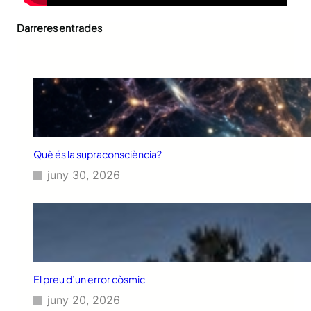
Darreres entrades
Què és la supraconsciència?
juny 30, 2026
El preu d’un error còsmic
juny 20, 2026