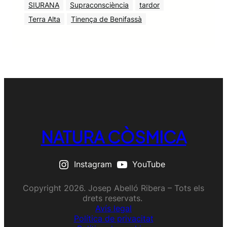
SIURANA
Supraconsciència
tardor
Terra Alta
Tinença de Benifassà
NATURA CÒSMICA
Instagram
YouTube
Copyright 2026. Josep Abelló Ribera – Tots els
drets reservats.
Avís legal
Política de privacitat