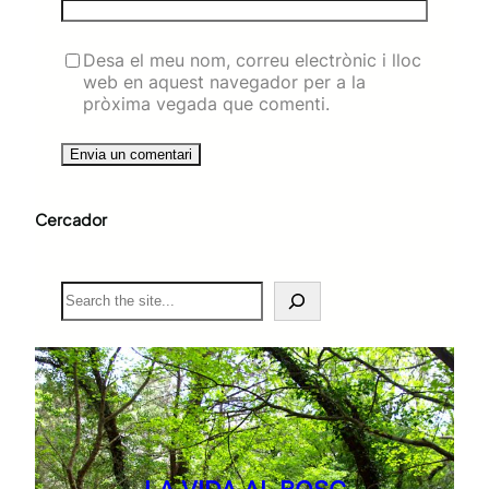
Desa el meu nom, correu electrònic i lloc
web en aquest navegador per a la
pròxima vegada que comenti.
Cercador
S
e
a
r
c
h