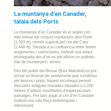
La muntanya d’en Canader,
talaia dels Ports
La muntanya d’en Canader és el segon cim
més elevat del conjunt muntanyós dels Ports
(1.393 m), només superat pel cim del Caro
(1.448 m). Situada a la confluència entre terres
aragoneses i valencianes, esdevé una talaia
privilegiada des d’on es pot albirar un autèntic
mar de muntanyes i serres.
Des del poble del Boixar (Baix Maestrat) es pot
iniciar un itinerari de senderisme que s’endinsa
per boscos i prats. Aquest recorregut permet
descobrir antigues masades situades a 1.200
metres d’altitud, envoltades d’espectaculars
paisatges. Per tant, pujar al cim d’en Canader
esdevé una ruta força entretinguda i
interessant.