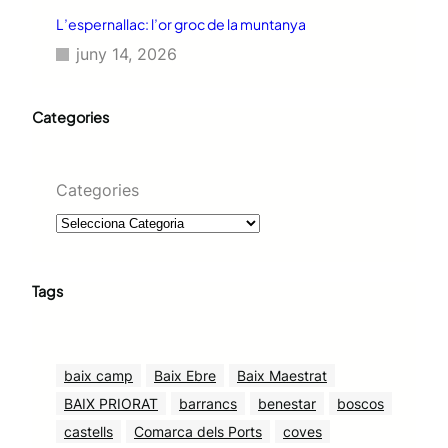
L’espernallac: l’or groc de la muntanya
juny 14, 2026
Categories
Categories
Tags
baix camp
Baix Ebre
Baix Maestrat
BAIX PRIORAT
barrancs
benestar
boscos
castells
Comarca dels Ports
coves