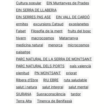
Cultura popular
EIN Muntanyes de Prades
EIN SERRA DE LLABERIA
EIN SERRES PAS ASE
EIN VALL DE CARDÓ
ermites
excursions Catsud
exoplanetes
Falset
Filosofia de la ment
fruits del bosc
hivern
macrocosmos
Matarranya
medicina natural
menorca
microcosmos
paisatge
PARC NATURAL DE LA SERRA DE MONTSANT
PARC NATURAL DELS PORTS
país valencià
plenitud
PN MONTSANT
priorat
Ribera d'Ebre
RIU EBRE
ruta saludable
salut i natura
salut integral
salut mental
SIURANA
Supraconsciència
tardor
Terra Alta
Tinença de Benifassà