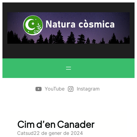
Vés
al
contingut
YouTube
Instagram
Cim d’en Canader
Catsud
22 de gener de 2024