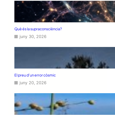
Què és la supraconsciència?
juny 30, 2026
El preu d’un error còsmic
juny 20, 2026