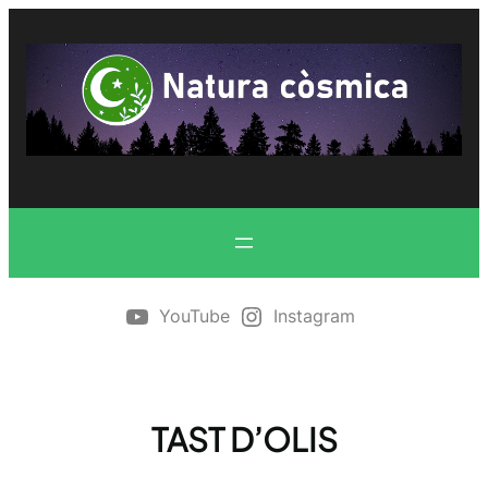
Vés
al
contingut
YouTube
Instagram
TAST D’OLIS