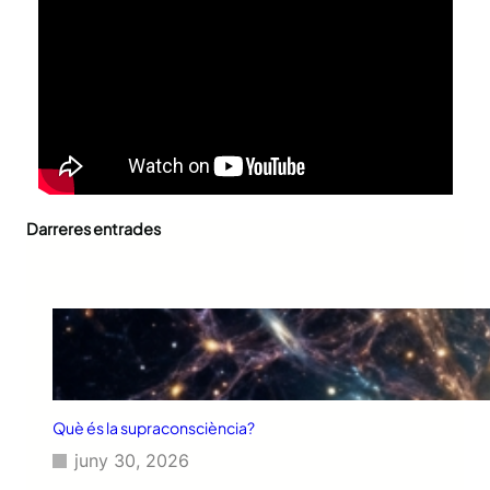
Darreres entrades
Què és la supraconsciència?
juny 30, 2026