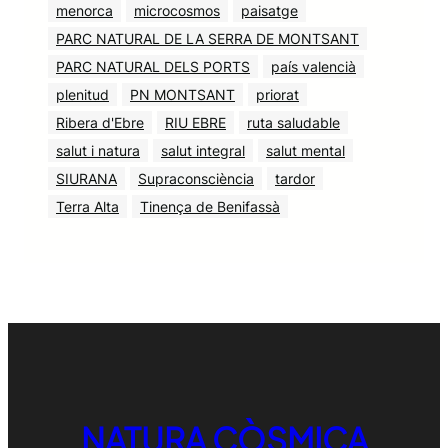
menorca
microcosmos
paisatge
PARC NATURAL DE LA SERRA DE MONTSANT
PARC NATURAL DELS PORTS
país valencià
plenitud
PN MONTSANT
priorat
Ribera d'Ebre
RIU EBRE
ruta saludable
salut i natura
salut integral
salut mental
SIURANA
Supraconsciència
tardor
Terra Alta
Tinença de Benifassà
NATURA CÒSMICA