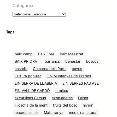
Categories
Tags
baix camp
Baix Ebre
Baix Maestrat
BAIX PRIORAT
barrancs
benestar
boscos
castells
Comarca dels Ports
coves
Cultura popular
EIN Muntanyes de Prades
EIN SERRA DE LLABERIA
EIN SERRES PAS ASE
EIN VALL DE CARDÓ
ermites
excursions Catsud
exoplanetes
Falset
Filosofia de la ment
fruits del bosc
hivern
macrocosmos
Matarranya
medicina natural