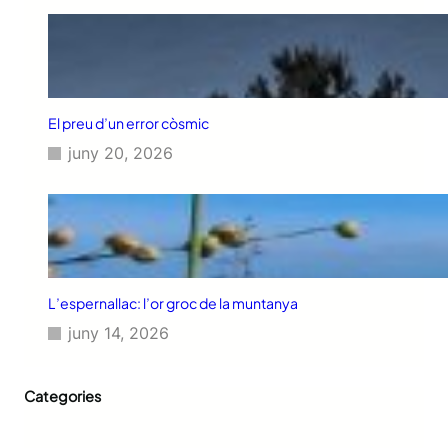
El preu d’un error còsmic
juny 20, 2026
L’espernallac: l’or groc de la muntanya
juny 14, 2026
Categories