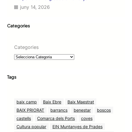
juny 14, 2026
Categories
Categories
Tags
baix camp
Baix Ebre
Baix Maestrat
BAIX PRIORAT
barrancs
benestar
boscos
castells
Comarca dels Ports
coves
Cultura popular
EIN Muntanyes de Prades