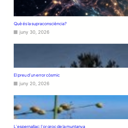
Què és la supraconsciència?
juny 30, 2026
El preu d’un error còsmic
juny 20, 2026
L’espernallac: l’or groc de la muntanya