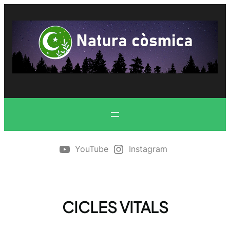
Vés
al
contingut
YouTube
Instagram
CICLES VITALS