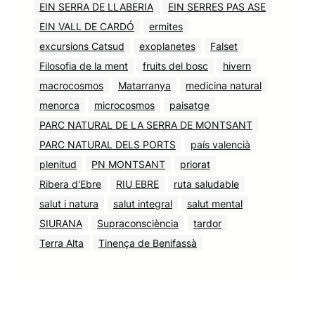
EIN SERRA DE LLABERIA
EIN SERRES PAS ASE
EIN VALL DE CARDÓ
ermites
excursions Catsud
exoplanetes
Falset
Filosofia de la ment
fruits del bosc
hivern
macrocosmos
Matarranya
medicina natural
menorca
microcosmos
paisatge
PARC NATURAL DE LA SERRA DE MONTSANT
PARC NATURAL DELS PORTS
país valencià
plenitud
PN MONTSANT
priorat
Ribera d'Ebre
RIU EBRE
ruta saludable
salut i natura
salut integral
salut mental
SIURANA
Supraconsciència
tardor
Terra Alta
Tinença de Benifassà