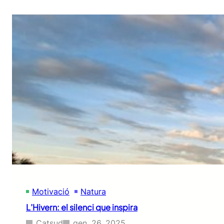
Motivació
Natura
L’Hivern: el silenci que inspira
Catsud
gen. 26, 2025