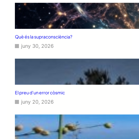
Què és la supraconsciència?
juny 30, 2026
El preu d’un error còsmic
juny 20, 2026