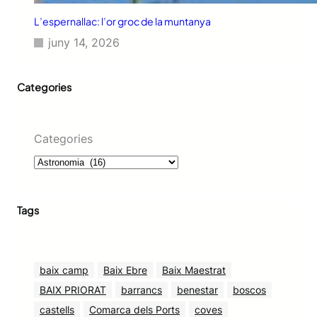
L’espernallac: l’or groc de la muntanya
juny 14, 2026
Categories
Categories
Tags
baix camp
Baix Ebre
Baix Maestrat
BAIX PRIORAT
barrancs
benestar
boscos
castells
Comarca dels Ports
coves