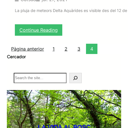
La pluja de meteors Delta Aquàrides es visible des del 12 de j
:
Continue Reading
D
e
l
Pàgina anterior
1
2
3
4
t
Cercador
a
A
q
S
u
e
à
a
r
r
i
c
d
h
s
S
u
d
LA VIDA AL BOSC