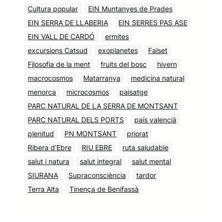
Cultura popular
EIN Muntanyes de Prades
EIN SERRA DE LLABERIA
EIN SERRES PAS ASE
EIN VALL DE CARDÓ
ermites
excursions Catsud
exoplanetes
Falset
Filosofia de la ment
fruits del bosc
hivern
macrocosmos
Matarranya
medicina natural
menorca
microcosmos
paisatge
PARC NATURAL DE LA SERRA DE MONTSANT
PARC NATURAL DELS PORTS
país valencià
plenitud
PN MONTSANT
priorat
Ribera d'Ebre
RIU EBRE
ruta saludable
salut i natura
salut integral
salut mental
SIURANA
Supraconsciència
tardor
Terra Alta
Tinença de Benifassà