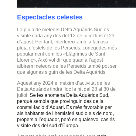
Espectacles celestes
La pluja de meteors Delta Aquàrids Sud es
visible cada any des del 12 de juliol fins el 23
d’agost. Per tant, interfereix amb la famosa
pluja d’estels de les Perseids, conegudes més
popularment com les «Llàgrimes de Sant
Llorenç». Això vol dir que quan a l’agost
albirem meteors de les Perseids també pot ser
que algunes siguin de les Delta Aquàrids.
Aquest any 2024 el màxim d’activitat de les
Detta Aquàrids tindrà lloc la nit del 28 al 30 de
juliol.
Se les anome
na
Delta Aquàrids Sud,
perquè
sembla que provinguin des de
la
constel·lació d’A
quari
. Es més favorable per
als habitants de l’hemisferi sud o els de nord,
propers a l’equador, però en qualsevol cas
és
visible des
del sud d’Europa.