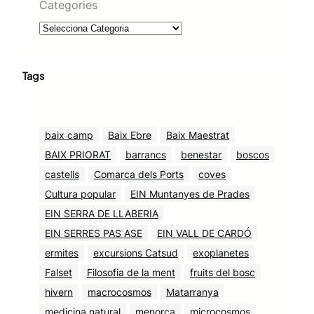
Categories
Tags
baix camp
Baix Ebre
Baix Maestrat
BAIX PRIORAT
barrancs
benestar
boscos
castells
Comarca dels Ports
coves
Cultura popular
EIN Muntanyes de Prades
EIN SERRA DE LLABERIA
EIN SERRES PAS ASE
EIN VALL DE CARDÓ
ermites
excursions Catsud
exoplanetes
Falset
Filosofia de la ment
fruits del bosc
hivern
macrocosmos
Matarranya
medicina natural
menorca
microcosmos