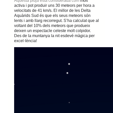
Aquesta pluja està considerada com
molt
activa i pot produir uns 30 meteors per hora a
velocitats de 41 km/s. El millor
de les Delta
Aquàrids Sud
és que els seus meteors són
lents i amb llarg recorregut. S’ha calculat que al
voltant de
l 10%
dels meteors que produeix
deixen un espectacle celes
te molt colpidor.
Des de la muntanya la nit esdevé màgica per
excel·lència!