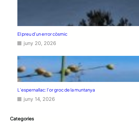
El preu d’un error còsmic
juny 20, 2026
L’espernallac: l’or groc de la muntanya
juny 14, 2026
Categories