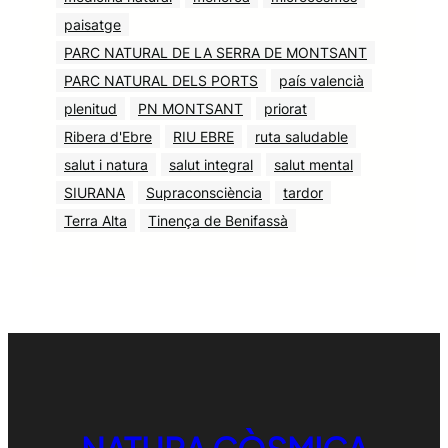
paisatge
PARC NATURAL DE LA SERRA DE MONTSANT
PARC NATURAL DELS PORTS
país valencià
plenitud
PN MONTSANT
priorat
Ribera d'Ebre
RIU EBRE
ruta saludable
salut i natura
salut integral
salut mental
SIURANA
Supraconsciència
tardor
Terra Alta
Tinença de Benifassà