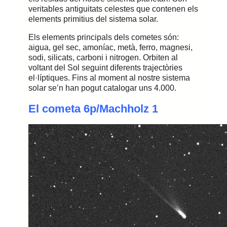
veritables antiguitats celestes que contenen els
elements primitius del sistema solar.
Els elements principals dels cometes són:
aigua, gel sec, amoníac, metà, ferro, magnesi,
sodi, silicats, carboni i nitrogen.
O
rbiten al
voltant del Sol seguint diferents trajectòries
el·líptiques.
Fins al moment
al nostre sistema
solar
se’n han pogut catalogar uns 4.000.
El cometa 6p/Machholz 1