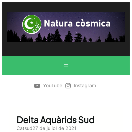
Vés
al
contingut
YouTube
Instagram
Delta Aquàrids Sud
Catsud
27 de juliol de 2021