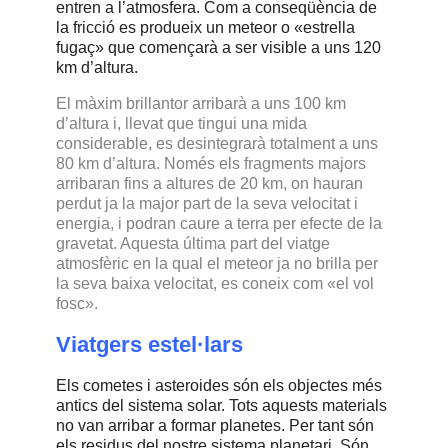
entren a l’atmosfera. Com a conseqüència de
la fricció es produeix un meteor o «estrella
fugaç» que començarà a ser visible a uns 120
km d’altura.
El màxim brillantor arribarà a uns 100 km
d’altura i, llevat que tingui una mida
considerable, es desintegrarà totalment a uns
80 km d’altura. Només els fragments majors
arribaran fins a altures de 20 km, on hauran
perdut ja la major part de la seva velocitat i
energia, i podran caure a terra per efecte de la
gravetat. Aquesta última part del viatge
atmosfèric en la qual el meteor ja no brilla per
la seva baixa velocitat, es coneix com «el vol
fosc».
Viatgers estel·lars
Els cometes i asteroides són els objectes més
antics
d
el sistema solar.
Tots aquest
s
materials
no van arribar a formar planetes.
P
er tant
són
els residus del nostre sistema planetari.
Són