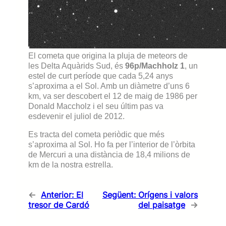
El cometa que origina la pluja de meteors de
les Delta Aquàrids Sud, és
96p/Machholz 1
, un
estel de curt període que cada 5,24 anys
s’aproxima a el Sol. Amb un diàmetre d’uns 6
km, va ser descobert el 12 de maig de 1986 per
Donald Maccholz i el seu últim pas va
esdevenir el juliol de 2012.
Es tracta del cometa periòdic que més
s’aproxima al Sol. Ho fa per l’interior de l’òrbita
de Mercuri a una distància de 18,4 milions de
km de la nostra estrella.
←
Anterior:
El
Següent:
Orígens i valors
tresor de Cardó
del paisatge
→