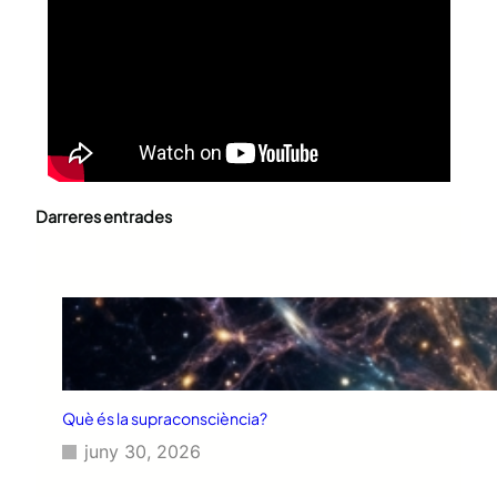
Darreres entrades
Què és la supraconsciència?
juny 30, 2026