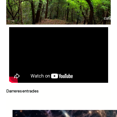
A
B
L
E
S
Darreres entrades