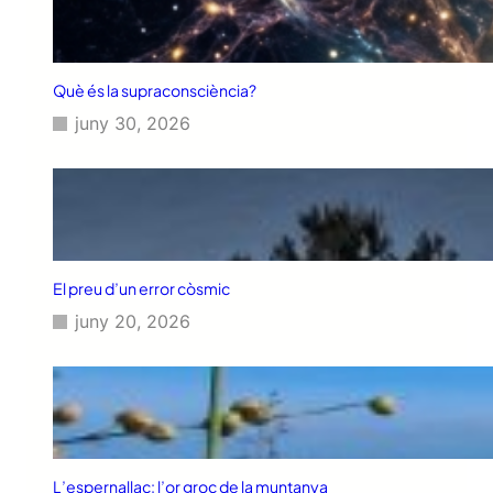
Què és la supraconsciència?
juny 30, 2026
El preu d’un error còsmic
juny 20, 2026
L’espernallac: l’or groc de la muntanya