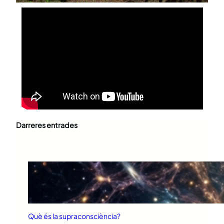
Darreres entrades
Què és la supraconsciència?