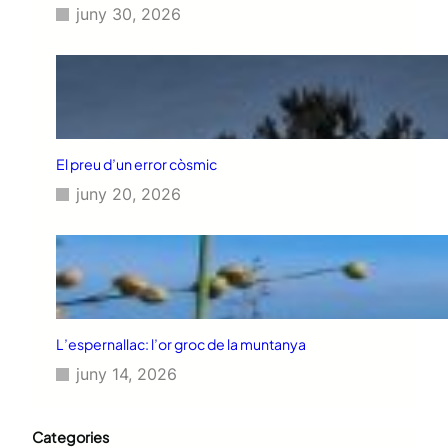
juny 30, 2026
El preu d’un error còsmic
juny 20, 2026
L’espernallac: l’or groc de la muntanya
juny 14, 2026
Categories