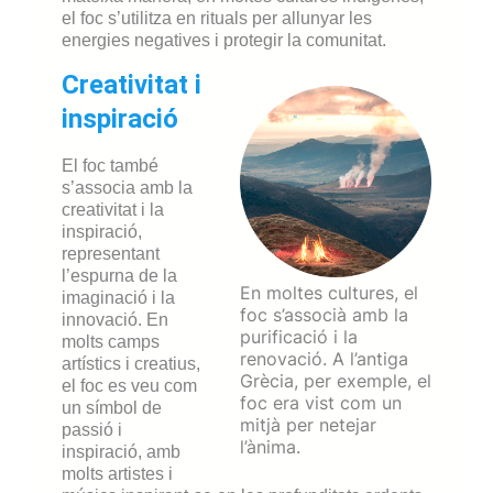
el foc s’utilitza en rituals per allunyar les
energies negatives i protegir la comunitat.
Creativitat i
inspiració
El foc també
s’associa amb la
creativitat i la
inspiració,
representant
l’espurna de la
En moltes cultures, el
imaginació i la
foc s’associà amb la
innovació. En
purificació i la
molts camps
renovació. A l’antiga
artístics i creatius,
Grècia, per exemple, el
el foc es veu com
foc era vist com un
un símbol de
mitjà per netejar
passió i
l’ànima.
inspiració, amb
molts artistes i