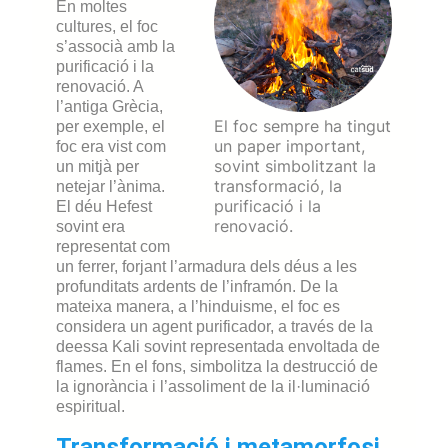
En moltes
cultures, el foc
s’associà amb la
purificació i la
renovació. A
l’antiga Grècia,
El foc sempre ha tingut
per exemple, el
un paper important,
foc era vist com
sovint simbolitzant la
un mitjà per
transformació, la
netejar l’ànima.
purificació i la
El déu Hefest
renovació.
sovint era
representat com
un ferrer, forjant l’armadura dels déus a les
profunditats ardents de l’inframón. De la
mateixa manera, a l’hinduisme, el foc es
considera un agent purificador, a través de la
deessa Kali sovint representada envoltada de
flames. En el fons, simbolitza la destrucció de
la ignorància i l’assoliment de la il·luminació
espiritual.
Transformació i metamorfosi