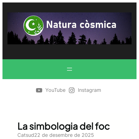
Vés
al
contingut
YouTube
Instagram
La simbologia del foc
Catsud
22 de desembre de 2025