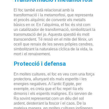
El foc també està relacionat amb la
transformació i la metamorfosi, que representa
el procés alquímic de convertir els metalls
bàsics en or. En l’alquímia, el foc és vist com
un catalitzador de transformació, simbolitzant la
transmutació del jo. Aquesta qüestió és molt
transcendent. Té ressò en el mite del fènix, un
ocell que renaix de les seves pròpies cendres,
simbolitzant la naturalesa cíclica de la vida, la
mort i el renaixement.
Protecció i defensa
En moltes cultures, el foc es veu com una força
protectora, allunyant els mals esperits i les
energies negatives. A l’antic Egipte, per
exemple, es creia que el foc repel·lia els
dimonis i els esperits malignes. Es servien de
Ra sovint representat com un déu del sol
ardent, desterrant la foscor i el caos. De la
mateixa manera, en moltes cultures indígenes,