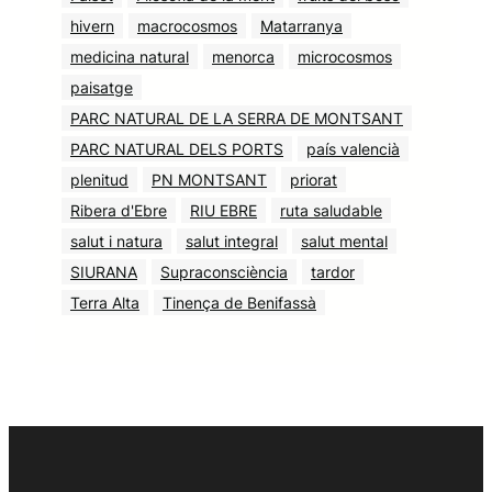
hivern
macrocosmos
Matarranya
medicina natural
menorca
microcosmos
paisatge
PARC NATURAL DE LA SERRA DE MONTSANT
PARC NATURAL DELS PORTS
país valencià
plenitud
PN MONTSANT
priorat
Ribera d'Ebre
RIU EBRE
ruta saludable
salut i natura
salut integral
salut mental
SIURANA
Supraconsciència
tardor
Terra Alta
Tinença de Benifassà