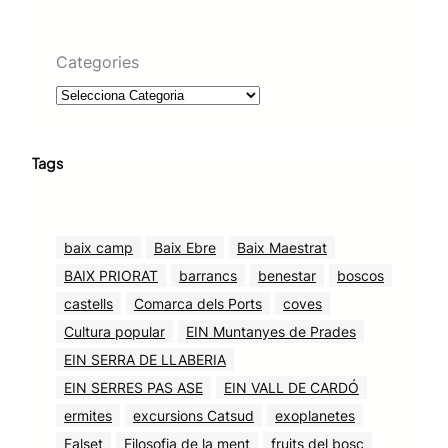
Categories
Tags
baix camp
Baix Ebre
Baix Maestrat
BAIX PRIORAT
barrancs
benestar
boscos
castells
Comarca dels Ports
coves
Cultura popular
EIN Muntanyes de Prades
EIN SERRA DE LLABERIA
EIN SERRES PAS ASE
EIN VALL DE CARDÓ
ermites
excursions Catsud
exoplanetes
Falset
Filosofia de la ment
fruits del bosc