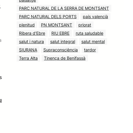
%
PARC NATURAL DE LA SERRA DE MONTSANT
PARC NATURAL DELS PORTS
país valencià
plenitud
PN MONTSANT
priorat
Ribera d'Ebre
RIU EBRE
ruta saludable
a
salut i natura
salut integral
salut mental
SIURANA
Supraconsciència
tardor
Terra Alta
Tinença de Benifassà
s
I