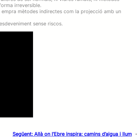
forma irreversible.
2 o empra mètodes indirectes com la projecció amb un
l´esdeveniment sense riscos.
Següent:
Allà on l’Ebre inspira: camins d’aigua i llum