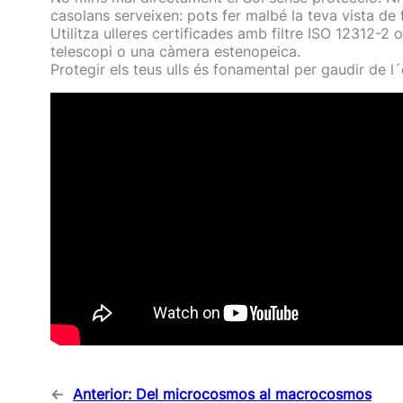
casolans serveixen: pots fer malbé la teva vista de 
Utilitza ulleres certificades amb filtre ISO 12312-
telescopi o una càmera estenopeica.
Protegir els teus ulls és fonamental per gaudir de 
←
Anterior:
Del microcosmos al macrocosmos