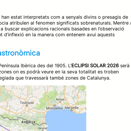
rs han estat interpretats com a senyals divins o presagis de
ípcia atribuïen al fenomen significats sobrenaturals. Mentre 
 a buscar explicacions racionals basades en l’observació
nt d’inflexió en la manera com entenem avui aquests
a astronòmica
 Península Ibèrica des del 1905. L’
ECLIPSI SOLAR 2026
serà
 zones on es podrà veure en la seva totalitat es troben
vilegiada que travessarà també zones de Catalunya.