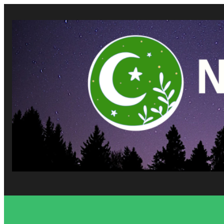
Vés
al
contingut