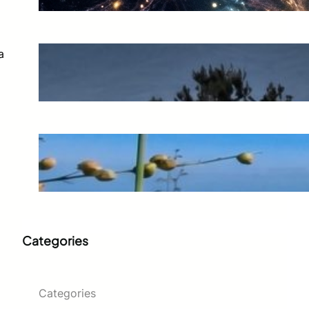
a
El preu d’un error còsmic
juny 20, 2026
L’espernallac: l’or groc de la
muntanya
juny 14, 2026
Categories
Categories