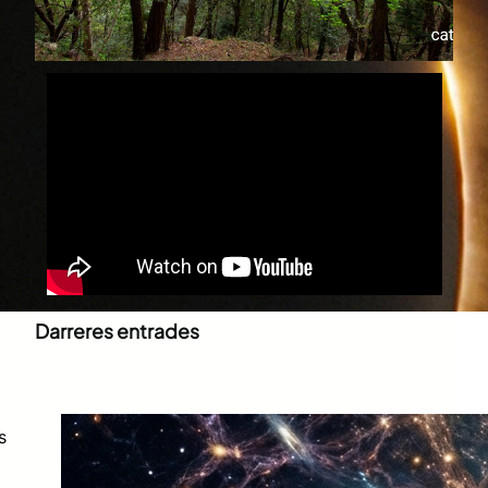
Darreres entrades
s
Què és la supraconsciència?
juny 30, 2026