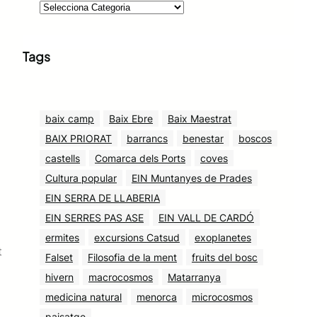
Tags
baix camp
Baix Ebre
Baix Maestrat
BAIX PRIORAT
barrancs
benestar
boscos
castells
Comarca dels Ports
coves
Cultura popular
EIN Muntanyes de Prades
EIN SERRA DE LLABERIA
EIN SERRES PAS ASE
EIN VALL DE CARDÓ
ermites
excursions Catsud
exoplanetes
t
Falset
Filosofia de la ment
fruits del bosc
hivern
macrocosmos
Matarranya
medicina natural
menorca
microcosmos
paisatge