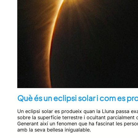
Què és un eclipsi solar i com es pr
Un eclipsi solar es produeix quan la Lluna passa exa
sobre la superfície terrestre i ocultant parcialment
Generant així un fenomen que ha fascinat les pers
amb la seva bellesa inigualable.