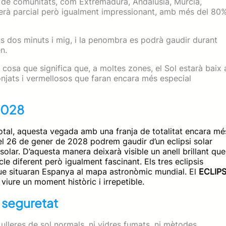
ta de comunitats, com Extremadura, Andalusia, Múrcia,
si serà parcial però igualment impressionant, amb més del 80
ns dos minuts i mig, i la penombra es podrà gaudir durant
n.
, cosa que significa que, a moltes zones, el Sol estarà baix 
onjats i vermellosos que faran encara més especial
 2028
 total, aquesta vegada amb una franja de totalitat encara mé
 el 26 de gener de 2028 podrem gaudir d’un eclipsi solar
solar. D’aquesta manera deixarà visible un anell brillant que
tacle diferent però igualment fascinant.
Els tres eclipsis
ue situaran Espanya al mapa astronòmic mundial. El
ECLIPS
 viure un moment històric i irrepetible.
 seguretat
ulleres de sol normals, ni vidres fumats, ni mètodes