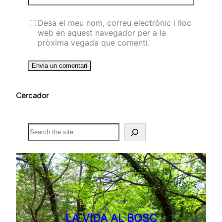
Desa el meu nom, correu electrònic i lloc
web en aquest navegador per a la
pròxima vegada que comenti.
Cercador
S
e
a
r
c
h
LA VIDA AL BOSC