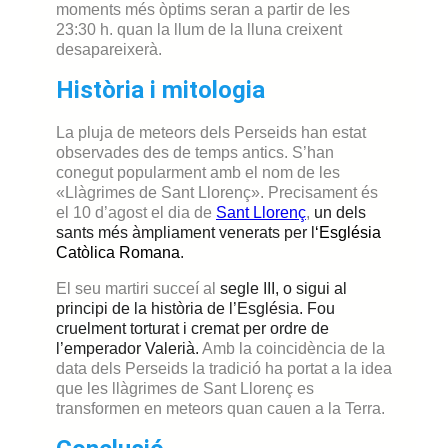
moments més òptims seran a partir de les
23:30 h. quan la llum de la lluna creixent
desapareixerà.
Història i mitologia
La pluja de meteors dels Perseids han estat
observades des de temps antics. S’han
conegut popularment amb el nom de les
«Llàgrimes de Sant Llorenç». Precisament és
el 10 d’agost el dia de
Sant Llorenç
,
un dels
sants més àmpliament venerats per l
‘
Església
Catòlica Romana
.
El seu martiri succeí al
segle III, o sigui al
principi de la història de l’Església.
F
ou
cruelment torturat i cremat per ordre de
l’emperador Valerià
.
Amb la coincidència de la
data dels Perseids la tradició ha portat a la idea
que les llàgrimes de Sant Llorenç es
transformen en meteors quan cauen a la Terra.