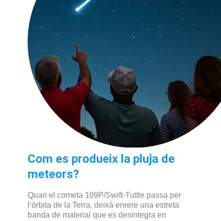
Com es produeix la pluja de
meteors?
Quan el cometa 109P/Swift-Tuttle passa per
l’òrbita de la Terra, deixà enrere una estreta
banda de material que es desintegra en