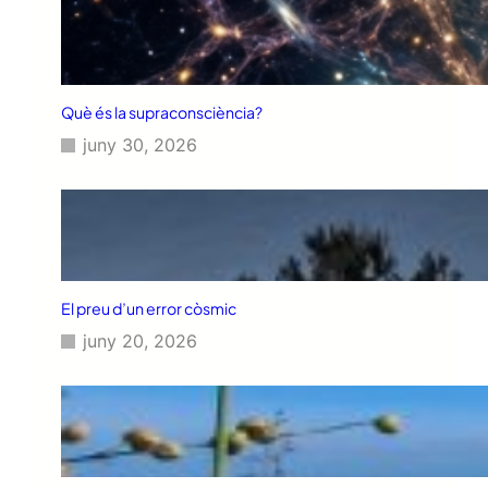
Què és la supraconsciència?
juny 30, 2026
El preu d’un error còsmic
juny 20, 2026