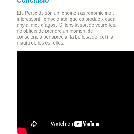
Conclusió
Els Perseids són un fenomen astronòmic molt
interessant i emocionant que es produeix cada
any al mes d’agost. Si tens la sort de veure-les,
no oblidis de prendre un moment de
consciència per apreciar la bellesa del cel i la
màgia de les estrelles.