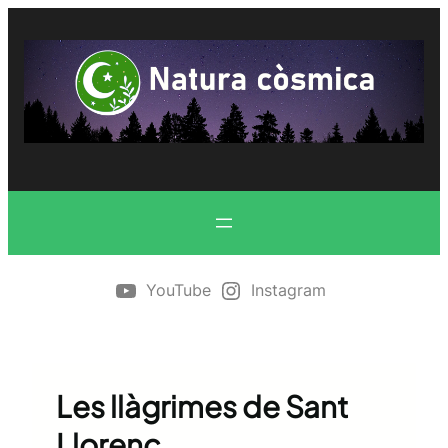
Vés
al
contingut
YouTube
Instagram
Les llàgrimes de Sant
Llorenç