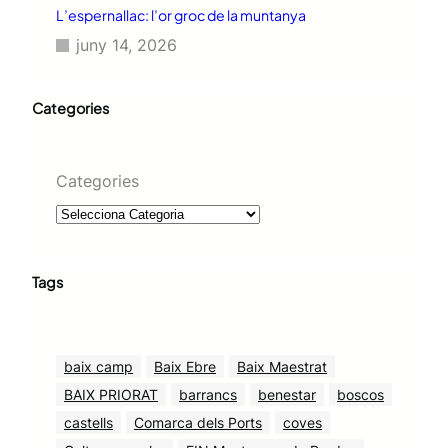
L’espernallac: l’or groc de la muntanya
juny 14, 2026
Categories
Categories
Tags
baix camp
Baix Ebre
Baix Maestrat
BAIX PRIORAT
barrancs
benestar
boscos
castells
Comarca dels Ports
coves