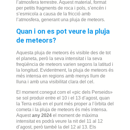
l’atmosfera terrestre. Aquest material, format
per petits fragments de roca i pols, s’encén i
s’esmicola a causa de la fricció amb
l’atmosfera, generant una pluja de meteors.
Quan i on es pot veure la pluja
de meteors?
Aquesta pluja de meteors és visible des de tot
el planeta, però la seva intensitat i la seva
freqüència de meteors varien segons la latitud i
la longitud. Evidentment, la pluja de meteors és
més intensa en regions amb menys llum de
lluna i amb una visibilitat clara del cel.
El moment conegut com el «pic dels Perseids»
se sol produir entre el 10 i el 13 d’agost,
quan
la Terra està en el punt més proper a l’òrbita del
cometa i la pluja de meteors és més intensa.
Aquest
any 2024
el moment de màxima
intensitat es podrà veure la nit del 11 al 12
d’agost, però també la del 12 al 13. Els