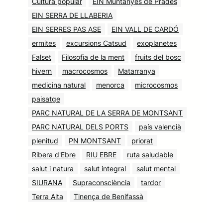
Cultura popular
EIN Muntanyes de Prades
EIN SERRA DE LLABERIA
EIN SERRES PAS ASE
EIN VALL DE CARDÓ
ermites
excursions Catsud
exoplanetes
Falset
Filosofia de la ment
fruits del bosc
hivern
macrocosmos
Matarranya
medicina natural
menorca
microcosmos
paisatge
PARC NATURAL DE LA SERRA DE MONTSANT
PARC NATURAL DELS PORTS
país valencià
plenitud
PN MONTSANT
priorat
Ribera d'Ebre
RIU EBRE
ruta saludable
salut i natura
salut integral
salut mental
SIURANA
Supraconsciència
tardor
Terra Alta
Tinença de Benifassà