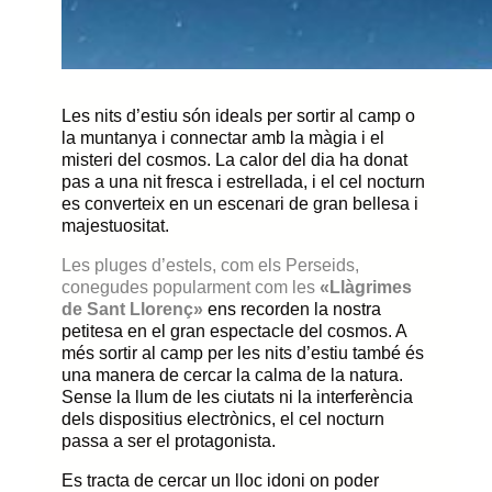
Les nits d’estiu són
ideals
per sortir al camp
o
la muntanya
i connectar amb la màgia i el
misteri del cosmos. La calor del dia ha donat
pas a una nit fresca i estrellada, i el cel nocturn
es converteix en un escenari de gran bellesa i
majestuositat.
Les pluges d’estels, com els Perseids,
conegudes popularment com les
«Llàgrimes
de Sant Llorenç»
ens recorden
la nostra
petitesa
en el gran espectacle del cosmos.
A
més
sortir al camp per les nits d’estiu
també
és
una manera de
cercar la calma de
la natura.
Sense la llum de les ciutats ni la interferència
dels dispositius electrònics,
el
cel nocturn
passa a ser el protagonista.
Es tracta de cercar un lloc idoni on poder