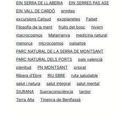
EIN SERRA DE LLABERIA
EIN SERRES PAS ASE
EIN VALL DE CARDÓ
ermites
excursions Catsud
exoplanetes
Falset
Filosofia de la ment
fruits del bosc
hivern
macrocosmos
Matarranya
medicina natural
menorca
microcosmos
paisatge
PARC NATURAL DE LA SERRA DE MONTSANT
PARC NATURAL DELS PORTS
país valencià
plenitud
PN MONTSANT
priorat
Ribera d'Ebre
RIU EBRE
ruta saludable
salut i natura
salut integral
salut mental
SIURANA
Supraconsciència
tardor
Terra Alta
Tinença de Benifassà