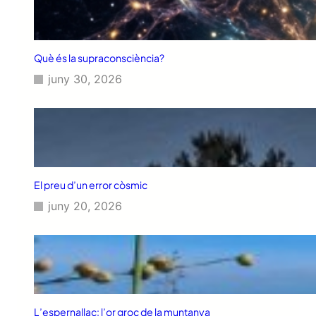
Què és la supraconsciència?
juny 30, 2026
El preu d’un error còsmic
juny 20, 2026
L’espernallac: l’or groc de la muntanya