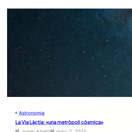
Astronomia
La Via Làctia: «una metròpoli còsmica»
Josep Abelló
març 2, 2024