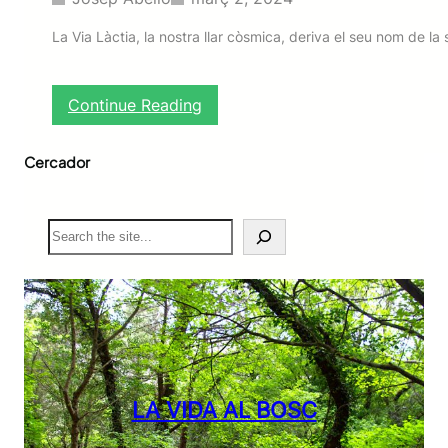
La Via Làctia, la nostra llar còsmica, deriva el seu nom de
:
Continue Reading
L
a
Cercador
V
i
a
L
S
à
e
c
a
t
r
i
c
a
h
:
«
u
n
LA VIDA AL BOSC
a
m