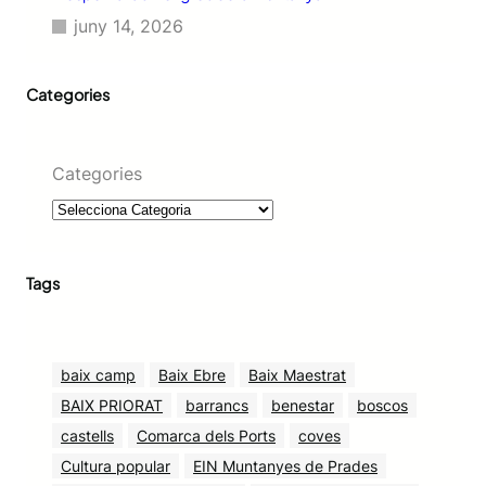
juny 14, 2026
Categories
Categories
Tags
baix camp
Baix Ebre
Baix Maestrat
BAIX PRIORAT
barrancs
benestar
boscos
castells
Comarca dels Ports
coves
Cultura popular
EIN Muntanyes de Prades