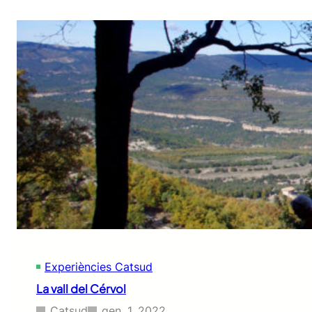
Experiències Catsud
La vall del Cérvol
Catsud
gen. 1, 2022