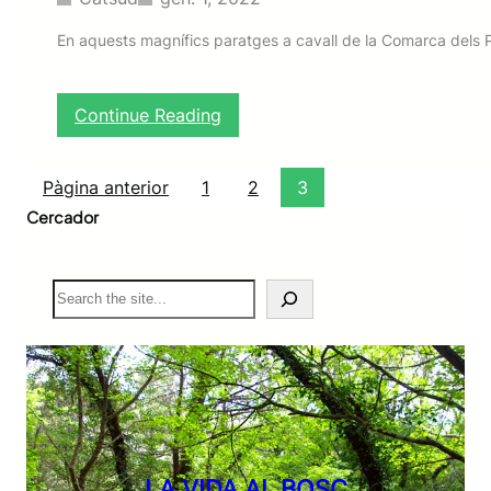
En aquests magnífics paratges a cavall de la Comarca dels P
:
Continue Reading
L
a
v
Pàgina anterior
1
2
3
a
Cercador
l
l
d
S
e
e
l
a
C
r
é
c
r
h
v
o
l
LA VIDA AL BOSC