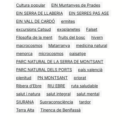
Cultura popular
EIN Muntanyes de Prades
EIN SERRA DE LLABERIA
EIN SERRES PAS ASE
EIN VALL DE CARDÓ
ermites
excursions Catsud
exoplanetes
Falset
Filosofia de la ment
fruits del bosc
hivern
macrocosmos
Matarranya
medicina natural
menorca
microcosmos
paisatge
PARC NATURAL DE LA SERRA DE MONTSANT
PARC NATURAL DELS PORTS
país valencià
plenitud
PN MONTSANT
priorat
Ribera d'Ebre
RIU EBRE
ruta saludable
salut i natura
salut integral
salut mental
SIURANA
Supraconsciència
tardor
Terra Alta
Tinença de Benifassà