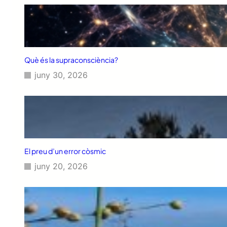
Què és la supraconsciència?
juny 30, 2026
El preu d’un error còsmic
juny 20, 2026