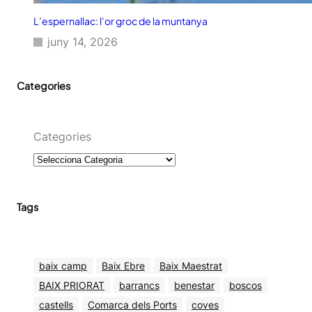
L’espernallac: l’or groc de la muntanya
juny 14, 2026
Categories
Categories
Tags
baix camp
Baix Ebre
Baix Maestrat
BAIX PRIORAT
barrancs
benestar
boscos
castells
Comarca dels Ports
coves