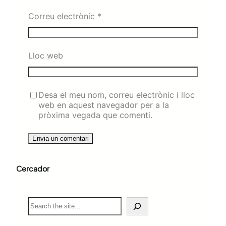
Correu electrònic
*
Lloc web
Desa el meu nom, correu electrònic i lloc
web en aquest navegador per a la
pròxima vegada que comenti.
Cercador
S
e
a