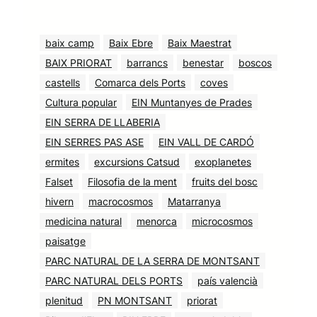
baix camp
Baix Ebre
Baix Maestrat
BAIX PRIORAT
barrancs
benestar
boscos
castells
Comarca dels Ports
coves
Cultura popular
EIN Muntanyes de Prades
EIN SERRA DE LLABERIA
EIN SERRES PAS ASE
EIN VALL DE CARDÓ
ermites
excursions Catsud
exoplanetes
Falset
Filosofia de la ment
fruits del bosc
hivern
macrocosmos
Matarranya
medicina natural
menorca
microcosmos
paisatge
PARC NATURAL DE LA SERRA DE MONTSANT
PARC NATURAL DELS PORTS
país valencià
plenitud
PN MONTSANT
priorat