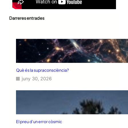
Darreres entrades
Què és la supraconsciència?
juny 30, 2026
El preu d’un error còsmic