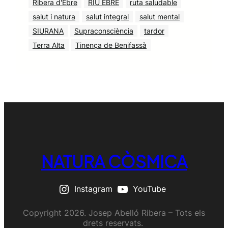
Ribera d'Ebre
RIU EBRE
ruta saludable
salut i natura
salut integral
salut mental
SIURANA
Supraconsciència
tardor
Terra Alta
Tinença de Benifassà
NATURA CÒSMICA
Instagram
YouTube
Copyright 2026. Josep Abelló Ribera – Tots els
drets reservats.