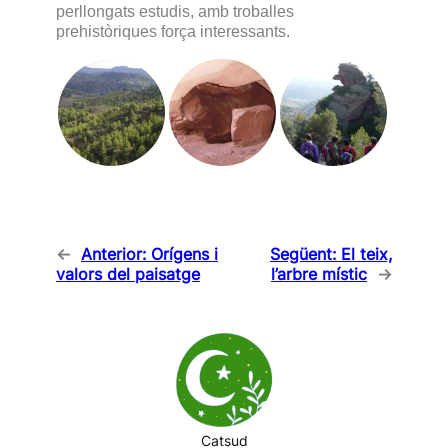
perllongats estudis, amb troballes
prehistòriques força interessants.
←
Anterior:
Orígens i
Següent:
El teix,
valors del paisatge
l’arbre místic
→
Catsud