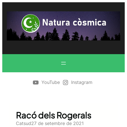
Vés
al
contingut
YouTube
Instagram
Racó dels Rogerals
Catsud
27 de setembre de 2021