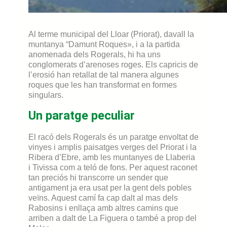
Al terme municipal del Lloar (Priorat), davall la
muntanya “Damunt Roques», i a la partida
anomenada dels Rogerals, hi ha uns
conglomerats d’arenoses roges. Els capricis de
l’erosió han retallat de tal manera algunes
roques que les han transformat en formes
singulars.
Un paratge peculiar
El racó dels Rogerals és un paratge envoltat de
vinyes i amplis paisatges verges del Priorat i la
Ribera d’Ebre, amb les muntanyes de Llaberia
i Tivissa com a teló de fons. Per aquest raconet
tan preciós hi transcorre un sender que
antigament ja era usat per la gent dels pobles
veïns. Aquest camí fa cap dalt al mas dels
Rabosins i enllaça amb altres camins que
arriben a dalt de La Figuera o també a prop del