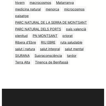
hivern
macrocosmos
Matarranya
medicina natural
menorca
microcosmos
paisatge
PARC NATURAL DE LA SERRA DE MONTSANT
PARC NATURAL DELS PORTS
país valencià
plenitud
PN MONTSANT
priorat
Ribera d'Ebre
RIU EBRE
ruta saludable
salut i natura
salut integral
salut mental
SIURANA
Supraconsciència
tardor
Terra Alta
Tinença de Benifassà