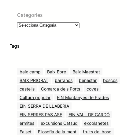
Categories
Tags
baix camp
Baix Ebre
Baix Maestrat
BAIX PRIORAT
barrancs
benestar
boscos
castells
Comarca dels Ports
coves
Cultura popular
EIN Muntanyes de Prades
EIN SERRA DE LLABERIA
EIN SERRES PAS ASE
EIN VALL DE CARDÓ
ermites
excursions Catsud
exoplanetes
Falset
Filosofia de la ment
fruits del bosc