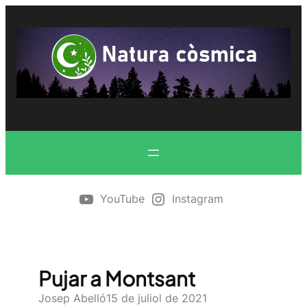
Vés
al
contingut
YouTube
Instagram
Pujar a Montsant
Josep Abelló
15 de juliol de 2021