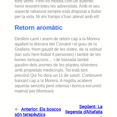
forts vents. Però es mostra com un autèntic
heroi resistint totes les adversitats. Amb el seu
aspecte rabassut sempre està disposat a lluitar
per la vida. Ni els llamps s’han atrevit amb ell!
Retorn aromàtic
Desfem camí i anem de retorn cap a la Morera
agafant la drecera del Corralot i el grau de la
Grallera. Hem gaudit de les vistes, de la solitud
(tan sols hem trobat 4 persones) i també de les
bones sensacions… I de baixada també
gaudim dels aromes de les plantes silvestres
amb propietats medicinals. Tot està tant
preciós! Qui ho diria un 11 de juliol!. Continuem
baixant cap a la Morera. A migdia acabem
aquesta senzilla però intensa i bonica excursió
matinal
per Montsant.
Següent:
La
←
Anterior:
Els boscos
llegenda d’Altafalla
són terapèutics
→