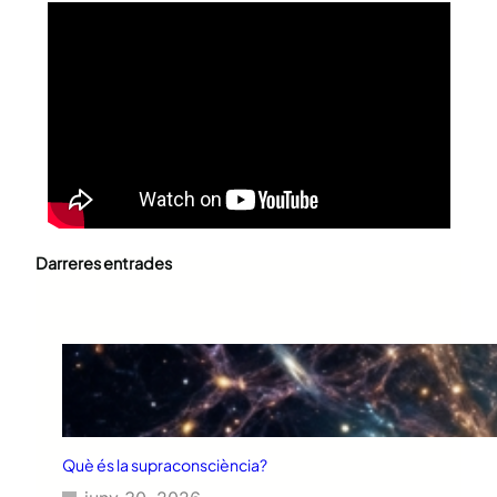
Darreres entrades
Què és la supraconsciència?