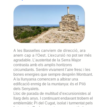
A les Basselles canviem de direcció, ara
anem cap a l’Oest. L’excursió n
o pot ser més
agradable. L’austeritat de la Serra Major
contrasta amb els am
plis horitzons
circumdants. Sentim vivament l’aire fresc i les
bones energies que sempre desprèn Montsant.
A la llunyania comencem a albirar una
edificació enmig de la muntanya: és el Piló
dels Senyalets.
Lloc de parada de
multitud d’excursionistes al
llarg dels anys. I continuant endavant trobem el
emblemàtic Pi del Cugat, isolat i turmentat pels