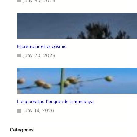
juny 30, 2026
El preu d’un error còsmic
juny 20, 2026
L’espernallac: l’or groc de la muntanya
juny 14, 2026
Categories