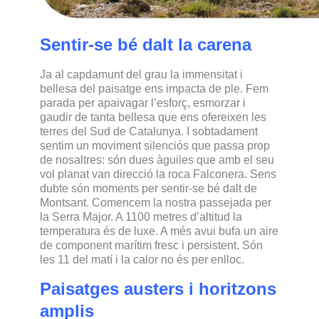
Sentir-se bé dalt la carena
Ja al capdamunt del grau la immensitat i
bellesa del paisatge ens impacta de ple. Fem
parada per apaivagar l’esforç, esmorzar i
gaudir de tanta bellesa que ens ofereixen les
terres del Sud de Catalunya. I sobtadament
sentim un moviment silenciós que passa prop
de nosaltres: són dues àguiles que amb el seu
vol planat van direcció la roca Falconera. Sens
dubte són moments per sentir-se bé dalt de
Montsant. Comencem la nostra passejada per
la Serra Major. A 1100 metres d’altitud la
temperatura és de luxe. A més avui bufa un aire
de component marítim fresc i persistent. Són
les 11 del matí i la calor no és per enlloc.
Paisatges austers i horitzons
amplis