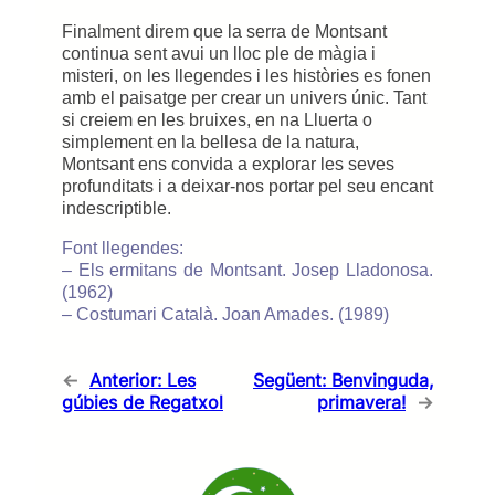
Finalment direm que la serra de Montsant
continua sent avui un lloc ple de màgia i
misteri, on les llegendes i les històries es fonen
amb el paisatge per crear un univers únic. Tant
si creiem en les bruixes, en na Lluerta o
simplement en la bellesa de la natura,
Montsant ens convida a explorar les seves
profunditats i a deixar-nos portar pel seu encant
indescriptible.
Font llegendes:
– Els ermitans de Montsant. Josep Lladonosa.
(1962)
– Costumari Català. Joan Amades. (1989)
←
Anterior:
Les
Següent:
Benvinguda,
gúbies de Regatxol
primavera!
→