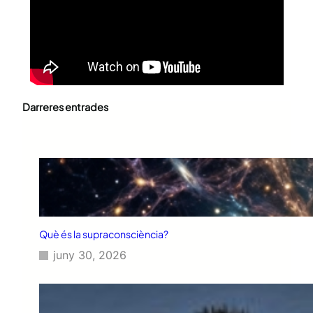
Darreres entrades
Què és la supraconsciència?
juny 30, 2026