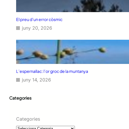
El preu d’un error còsmic
juny 20, 2026
L’espernallac: l’or groc de la muntanya
juny 14, 2026
Categories
Categories