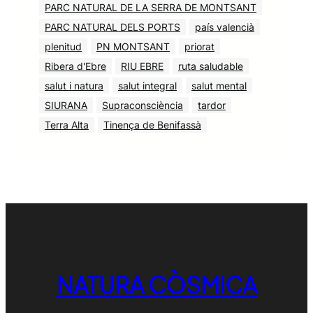
PARC NATURAL DE LA SERRA DE MONTSANT
PARC NATURAL DELS PORTS
país valencià
plenitud
PN MONTSANT
priorat
Ribera d'Ebre
RIU EBRE
ruta saludable
salut i natura
salut integral
salut mental
SIURANA
Supraconsciència
tardor
Terra Alta
Tinença de Benifassà
NATURA CÒSMICA