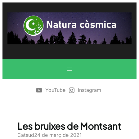
Vés
al
contingut
YouTube
Instagram
Les bruixes de Montsant
Catsud
24 de març de 2021