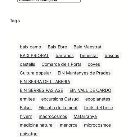
Tags
baix camp
Baix Ebre
Baix Maestrat
BAIX PRIORAT
barrancs
benestar
boscos
castells
Comarca dels Ports
coves
Cultura popular
EIN Muntanyes de Prades
EIN SERRA DE LLABERIA
EIN SERRES PAS ASE
EIN VALL DE CARDÓ
ermites
excursions Catsud
exoplanetes
Falset
Filosofia de la ment
fruits del bosc
hivern
macrocosmos
Matarranya
medicina natural
menorca
microcosmos
paisatge